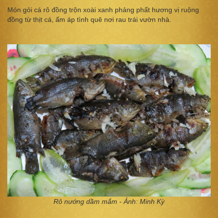
Món gỏi cá rô đồng trộn xoài xanh phảng phất hương vị ruộng
đồng từ thịt cá, ấm áp tình quê nơi rau trái vườn nhà.
Rô nướng dầm mắm - Ảnh: Minh Kỳ