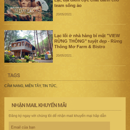
team sống ảo
20/05/2021
.
Lạc lối ở nhà hàng bí mật "VIEW
RỪNG THÔNG" tuyệt đẹp - Rừng
Thông Mơ Farm & Bistro
20/05/2021
.
TAGS
CẨM NANG
,
MIỀN TÂY
,
TIN TỨC
,
NHẬN MAIL KHUYẾN MÃI
Đăng ký ngay với chúng tôi để nhận mail khuyến mại hâp dẫn