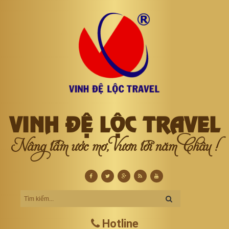
VINH ĐỆ LỘC TRAVEL
Nâng tầm ước mơ, Vươn tới năm Châu !
Hotline