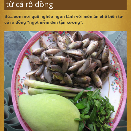
từ cá rô đồng
Bữa cơm nơi quê nghèo ngon lành với món ăn chế biến từ
cá rô đồng “ngọt mềm đến tận xương”.