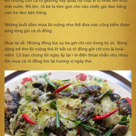
khi những con cá rô giương vây quẫy rột roạt vì bị nhấc lên khỏi
mặt nước. Rô lớn, rô bé bị tóm gọn cho vào chiếc giỏ đan bằng
nan tre đeo bên hông.
Những buổi dầm mưa lội ruộng như thế đứa nào cũng kiếm được
lưng lửng giỏ cá rô đồng.
Mưa lại về. Những đồng lúa vụ ba giờ chỉ còn trong ký ức. Bóng
dáng trẻ thơ lội ruộng thả lờ bắt cá rô đồng giờ chỉ còn là hoài
niệm. Lũ bạn chúng tôi ngày ấy lại í ới điện thoại nhắn nhủ nhau
tìm mua cá rô đồng tìm lại hương vị ngày thơ.