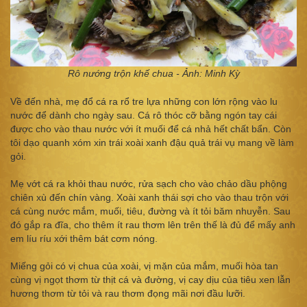
Rô nướng trộn khế chua - Ảnh: Minh Kỳ
Về đến nhà, mẹ đổ cá ra rổ tre lựa những con lớn rộng vào lu
nước để dành cho ngày sau. Cá rô thóc cỡ bằng ngón tay cái
được cho vào thau nước với ít muối để cá nhả hết chất bẩn. Còn
tôi dạo quanh xóm xin trái xoài xanh đậu quả trái vụ mang về làm
gỏi.
Mẹ vớt cá ra khỏi thau nước, rửa sạch cho vào chảo dầu phộng
chiên xù đến chín vàng. Xoài xanh thái sợi cho vào thau trộn với
cá cùng nước mắm, muối, tiêu, đường và ít tỏi băm nhuyễn. Sau
đó gắp ra đĩa, cho thêm ít rau thơm lên trên thế là đủ để mấy anh
em líu ríu xới thêm bát cơm nóng.
Miếng gỏi có vị chua của xoài, vị mặn của mắm, muối hòa tan
cùng vị ngọt thơm từ thịt cá và đường, vị cay dịu của tiêu xen lẫn
hương thơm từ tỏi và rau thơm đọng mãi nơi đầu lưỡi.