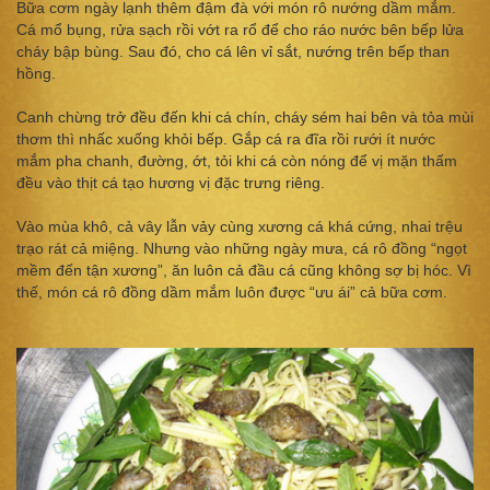
Bữa cơm ngày lạnh thêm đậm đà với món rô nướng dầm mắm.
Cá mổ bụng, rửa sạch rồi vớt ra rổ để cho ráo nước bên bếp lửa
cháy bập bùng. Sau đó, cho cá lên vỉ sắt, nướng trên bếp than
hồng.
Canh chừng trở đều đến khi cá chín, cháy sém hai bên và tỏa mùi
thơm thì nhấc xuống khỏi bếp. Gắp cá ra đĩa rồi rưới ít nước
mắm pha chanh, đường, ớt, tỏi khi cá còn nóng để vị mặn thấm
đều vào thịt cá tạo hương vị đặc trưng riêng.
Vào mùa khô, cả vây lẫn vảy cùng xương cá khá cứng, nhai trệu
trạo rát cả miệng. Nhưng vào những ngày mưa, cá rô đồng “ngọt
mềm đến tận xương”, ăn luôn cả đầu cá cũng không sợ bị hóc. Vì
thế, món cá rô đồng dầm mắm luôn được “ưu ái” cả bữa cơm.