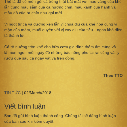
Thế là đã có món gỏi cá trông thật bắt mắt với màu vàng của khế
lẫn cùng màu sẫm của cá nướng chín, màu xanh của hành và
màu đỏ của ớt chín như gọi mời.
Vị ngọt từ cá và đường xen lẫn vị chua dịu của khế hòa cùng vị
mặn của mắm, muối quyện với vị cay dịu của tiêu…ngon khó diễn
tả thành lời.
Cá rô nướng trộn khế cho bữa cơm gia đình thêm ấm cúng và
là món ngon mỗi ngày để những bác nông phu lai rai cùng vài ly
rượu quê sau cả ngày vất vả trên đồng.
Theo TTO
TIN TỨC
|
02/March/2018
Viết bình luận
Bạn đã gửi bình luận thành công. Chúng tôi sẽ đăng bình luận
của bạn sau khi kiểm duyệt.