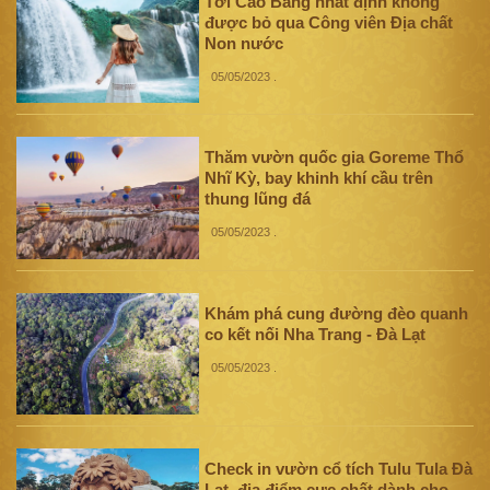
Tới Cao Bằng nhất định không
được bỏ qua Công viên Địa chất
Non nước
05/05/2023
.
Thăm vườn quốc gia Goreme Thổ
Nhĩ Kỳ, bay khinh khí cầu trên
thung lũng đá
05/05/2023
.
Khám phá cung đường đèo quanh
co kết nối Nha Trang - Đà Lạt
05/05/2023
.
Check in vườn cổ tích Tulu Tula Đà
Lạt, địa điểm cực chất dành cho