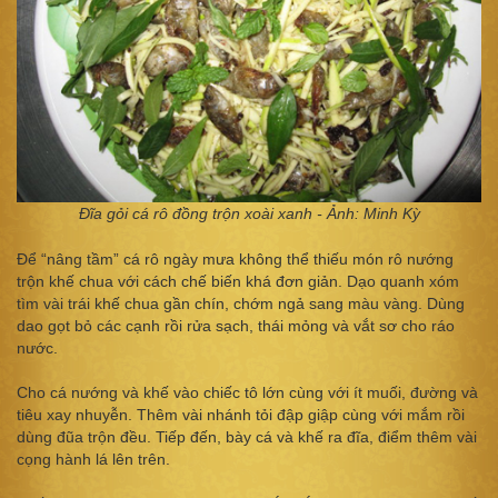
Đĩa gỏi cá rô đồng trộn xoài xanh - Ảnh: Minh Kỳ
Để “nâng tầm” cá rô ngày mưa không thể thiếu món rô nướng
trộn khế chua với cách chế biến khá đơn giản. Dạo quanh xóm
tìm vài trái khế chua gần chín, chớm ngả sang màu vàng. Dùng
dao gọt bỏ các cạnh rồi rửa sạch, thái mỏng và vắt sơ cho ráo
nước.
Cho cá nướng và khế vào chiếc tô lớn cùng với ít muối, đường và
tiêu xay nhuyễn. Thêm vài nhánh tỏi đập giập cùng với mắm rồi
dùng đũa trộn đều. Tiếp đến, bày cá và khế ra đĩa, điểm thêm vài
cọng hành lá lên trên.