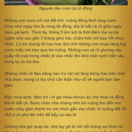
Nguyên liệu món cá rô đồng.
Những cơn mưa mờ mịt đất trời, ruộng đồng lênh láng nước.
Chợt nhớ ngày thơ ấu từng lội đồng, thả lờ bắt cá rô giữa ngày
mưa giá lạnh. Thuở ấy, tháng 9 âm lịch là thời điểm lúa vụ ba
ngậm sữa sau gần 3 tháng gieo hạt, chăm bón với bao nỗi nhọc
nhằn. Lũ trẻ chúng tôi háo hức đợi chờ những cơn mưa nặng hạt,
nước mấp mé tràn qua bờ ruộng. Những con cá rô giương vây
quẫy rột roạt trong chiếc lờ vừa nhấc lên khỏi mặt nước hằn sâu
trong ký ức trẻ thơ.
Những chiếc lờ đan bằng nan tre cật vót láng bóng treo bên chái
nhà được mang ra lau chùi cẩn thận như vỗ về người bạn tâm
giao.
Mặc mưa lạnh, đám trẻ í ới gọi nhau khoác áo che mưa ra đồng
thả lờ bắt cá. Bước chân nhẹ nhàng trên bờ ruộng tìm đến nơi
nước chảy găm thanh tre vót nhọn gắn vào chiếc lờ xuống đất rồi
nhổ ít cỏ phủ lên trên để bẫy cá vào lờ.
Chừng nửa giờ quay lại, nhẹ tay gỡ lờ với nỗi mừng vui khôn tả