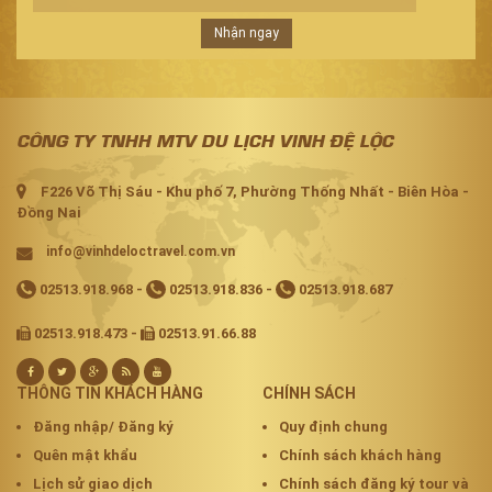
Nhận ngay
CÔNG TY TNHH MTV DU LỊCH VINH ĐỆ LỘC
F226 Võ Thị Sáu - Khu phố 7, Phường Thống Nhất - Biên Hòa -
Đồng Nai
info@vinhdeloctravel.com.vn
02513.918.968
-
02513.918.836
-
02513.918.687
02513.918.473 -
02513.91.66.88
THÔNG TIN KHÁCH HÀNG
CHÍNH SÁCH
Đăng nhập/ Đăng ký
Quy định chung
Quên mật khẩu
Chính sách khách hàng
Lịch sử giao dịch
Chính sách đăng ký tour và