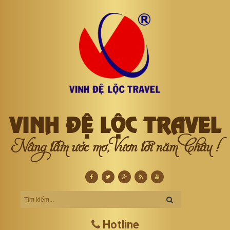
VINH ĐỆ LỘC TRAVEL
Nâng tầm ước mơ, Vươn tới năm Châu !
Hotline