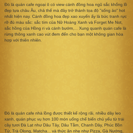
Đó là quán cafe ngoại ô có view cánh đồng hoa ngũ sắc khổng lồ
đẹp tựa châu Âu, chả thế mà đây trở thành tọa độ "sống ảo" hot
nhất hiện nay. Cánh đồng hoa đẹp xao xuyến ấy là bức tranh rực
rỡ đủ màu sắc: sắc tím của Nữ Hoàng Xanh và Forget Me Not,
sắc hồng của Hồng ri và cánh bướm,... Xung quanh quán cafe là
rừng thông xanh cao vút đem đến cho bạn một không gian hòa
hợp với thiên nhiên.
Đó là quán cafe nhà lồng được thiết kế rộng rãi, nhiều dây leo
xanh, quán phục vụ hơn 100 món uống chế biến chủ yếu từ trái
cây tươi Đà Lạt như Dâu Tây, Dâu Tằm, Chanh Dây, Phúc Bồn
Tử, Trà Olong, Matcha... và thức ăn nhẹ như Pizza, Gà Nướng,