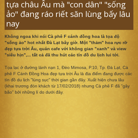
tựa châu Âu mà "con dân" "sống
ảo" đang ráo riết săn lùng bấy lâu
nay
Không ngoa khi nói Cà phê F cánh đồng hoa là tọa độ
"sống ảo" hot nhất Đà Lạt bây giờ. Một "thảm" hoa rực rỡ
đẹp tựa trời Âu, quán cafe với không gian "xanh" và view
"siêu hịn",... tất cả đã thu hút các tín đồ du lịch lui tới.
Tọa lạc ở đường lánh nạn 1, Đèo Mimosa, P.10, Tp. Đà Lạt, Cà
phê F Cánh Đồng Hoa đẹp tựa trời Âu là địa điểm đang được các
tín đồ du lịch "lùng sục" thời gian gần đây. Xuất hiện chưa lâu
(khai trương đón khách từ 17/02/2018) nhưng Cà phê F đã "gây
bão" bởi những lí do dưới đây.