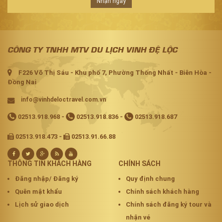
Nhận ngay
CÔNG TY TNHH MTV DU LỊCH VINH ĐỆ LỘC
F226 Võ Thị Sáu - Khu phố 7, Phường Thống Nhất - Biên Hòa -
Đồng Nai
info@vinhdeloctravel.com.vn
02513.918.968
-
02513.918.836
-
02513.918.687
02513.918.473 -
02513.91.66.88
THÔNG TIN KHÁCH HÀNG
CHÍNH SÁCH
Đăng nhập/ Đăng ký
Quy định chung
Quên mật khẩu
Chính sách khách hàng
Lịch sử giao dịch
Chính sách đăng ký tour và
nhận vé