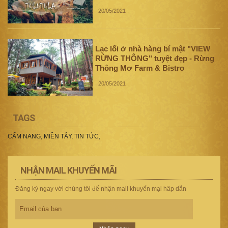
20/05/2021
.
Lạc lối ở nhà hàng bí mật "VIEW
RỪNG THÔNG" tuyệt đẹp - Rừng
Thông Mơ Farm & Bistro
20/05/2021
.
TAGS
CẨM NANG
,
MIỀN TÂY
,
TIN TỨC
,
NHẬN MAIL KHUYẾN MÃI
Đăng ký ngay với chúng tôi để nhận mail khuyến mại hâp dẫn