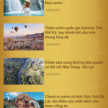
Non nước
05/05/2023
.
Thăm vườn quốc gia Goreme Thổ
Nhĩ Kỳ, bay khinh khí cầu trên
thung lũng đá
05/05/2023
.
Khám phá cung đường đèo quanh
co kết nối Nha Trang - Đà Lạt
05/05/2023
.
Check in vườn cổ tích Tulu Tula Đà
Lạt, địa điểm cực chất dành cho
team sống ảo