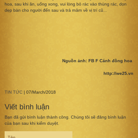
hoa, sau khi ăn, uống xong, vui lòng bỏ rác vào thùng rác, dọn
dẹp bàn cho người đến sau và trả mâm về vị trí cũ...
Nguồn ảnh: FB F Cánh đồng hoa
http://we25.vn
TIN TỨC
|
07/March/2018
Viết bình luận
Bạn đã gửi bình luận thành công. Chúng tôi sẽ đăng bình luận
của bạn sau khi kiểm duyệt.