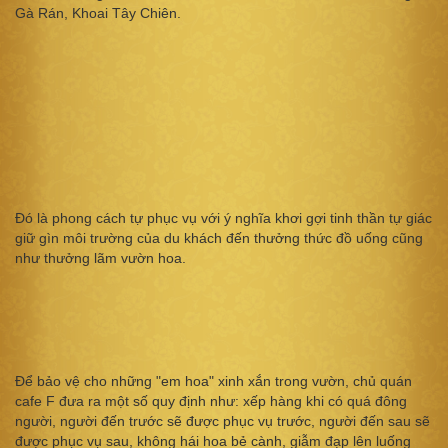
Gà Rán, Khoai Tây Chiên.
Đó là phong cách tự phục vụ với ý nghĩa khơi gợi tinh thần tự giác
giữ gìn môi trường của du khách đến thưởng thức đồ uống cũng
như thưởng lãm vườn hoa.
Để bảo vệ cho những "em hoa" xinh xắn trong vườn, chủ quán
cafe F đưa ra một số quy định như: xếp hàng khi có quá đông
người, người đến trước sẽ được phục vụ trước, người đến sau sẽ
được phục vụ sau, không hái hoa bẻ cành, giẫm đạp lên luống