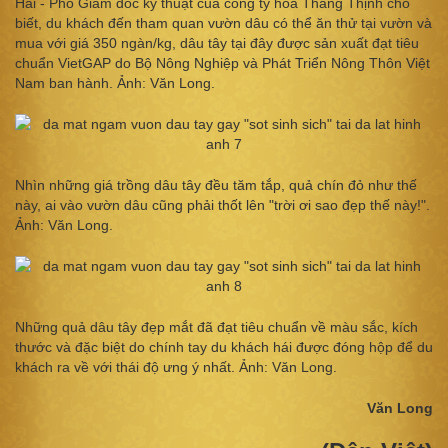
Hải - Phó Giám đốc kỹ thuật của công ty hoa Thắng Thịnh cho
biết, du khách đến tham quan vườn dâu có thể ăn thử tại vườn và
mua với giá 350 ngàn/kg, dâu tây tại đây được sản xuất đạt tiêu
chuẩn VietGAP do Bộ Nông Nghiệp và Phát Triển Nông Thôn Việt
Nam ban hành. Ảnh: Văn Long.
Nhìn những giá trồng dâu tây đều tăm tắp, quả chín đỏ như thế
này, ai vào vườn dâu cũng phải thốt lên "trời ơi sao đẹp thế này!".
Ảnh: Văn Long.
Những quả dâu tây đẹp mắt đã đạt tiêu chuẩn về màu sắc, kích
thước và đặc biệt do chính tay du khách hái được đóng hộp để du
khách ra về với thái độ ưng ý nhất. Ảnh: Văn Long.
Văn Long