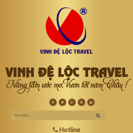
VINH ĐỆ LỘC TRAVEL
Nâng tầm ước mơ, Vươn tới năm Châu !
Hotline