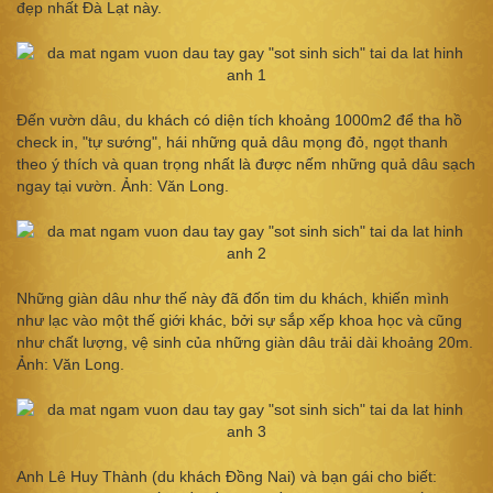
đẹp nhất Đà Lạt này.
Đến vườn dâu, du khách có diện tích khoảng 1000m2 để tha hồ
check in, "tự sướng", hái những quả dâu mọng đỏ, ngọt thanh
theo ý thích và quan trọng nhất là được nếm những quả dâu sạch
ngay tại vườn. Ảnh: Văn Long.
Những giàn dâu như thế này đã đốn tim du khách, khiến mình
như lạc vào một thế giới khác, bởi sự sắp xếp khoa học và cũng
như chất lượng, vệ sinh của những giàn dâu trải dài khoảng 20m.
Ảnh: Văn Long.
Anh Lê Huy Thành (du khách Đồng Nai) và bạn gái cho biết: