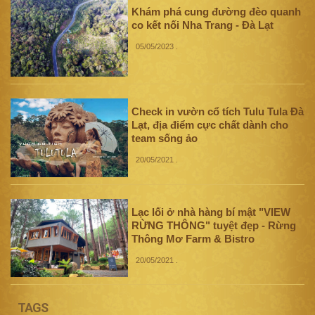
Khám phá cung đường đèo quanh
co kết nối Nha Trang - Đà Lạt
05/05/2023
.
Check in vườn cổ tích Tulu Tula Đà
Lạt, địa điểm cực chất dành cho
team sống ảo
20/05/2021
.
Lạc lối ở nhà hàng bí mật "VIEW
RỪNG THÔNG" tuyệt đẹp - Rừng
Thông Mơ Farm & Bistro
20/05/2021
.
TAGS