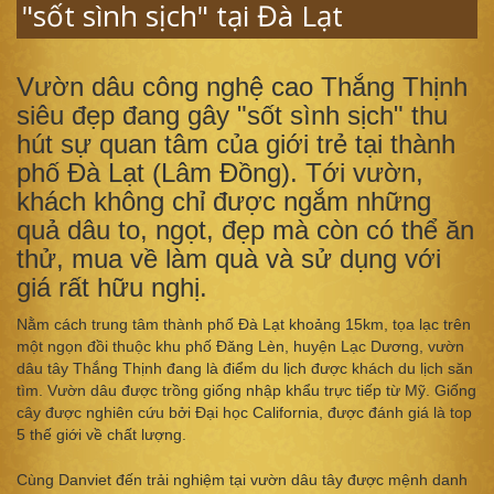
"sốt sình sịch" tại Đà Lạt
Vườn dâu công nghệ cao Thắng Thịnh
siêu đẹp đang gây "sốt sình sịch" thu
hút sự quan tâm của giới trẻ tại thành
phố Đà Lạt (Lâm Đồng). Tới vườn,
khách không chỉ được ngắm những
quả dâu to, ngọt, đẹp mà còn có thể ăn
thử, mua về làm quà và sử dụng với
giá rất hữu nghị.
​​​​​​Nằm cách trung tâm thành phố Đà Lạt khoảng 15km, tọa lạc trên
một ngọn đồi thuộc khu phố Đăng Lèn, huyện Lạc Dương, vườn
dâu tây Thắng Thịnh đang là điểm du lịch được khách du lịch săn
tìm. Vườn dâu được trồng giống nhập khẩu trực tiếp từ Mỹ. Giống
cây được nghiên cứu bởi Đại học California, được đánh giá là top
5 thế giới về chất lượng.
Cùng Danviet đến trải nghiệm tại vườn dâu tây được mệnh danh