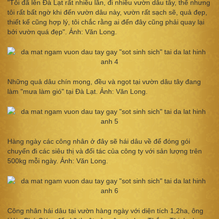
"Tôi đã lên Đà Lạt rất nhiều lần, đi nhiều vườn dâu tây, thế nhưng
tôi rất bất ngờ khi đến vườn dâu này, vườn rất sạch sẽ, quả đẹp,
thiết kế cũng hợp lý, tôi chắc rằng ai đến đây cũng phải quay lại
bởi vườn quá đẹp". Ảnh: Văn Long.
Những quả dâu chín mọng, đều và ngọt tại vườn dâu tây đang
làm "mưa làm gió" tại Đà Lạt. Ảnh: Văn Long.
Hàng ngày các công nhân ở đây sẽ hái dâu về để đóng gói
chuyển đi các siêu thị và đối tác của công ty với sản lượng trên
500kg mỗi ngày. Ảnh: Văn Long.
Công nhân hái dâu tại vườn hàng ngày với diện tích 1,2ha, ông