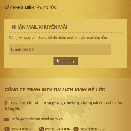
CẨM NANG
,
MIỀN TÂY
,
TIN TỨC
,
NHẬN MAIL KHUYẾN MÃI
Đăng ký ngay với chúng tôi để nhận mail khuyến mại hâp dẫn
Nhận ngay
CÔNG TY TNHH MTV DU LỊCH VINH ĐỆ LỘC
F226 Võ Thị Sáu - Khu phố 7, Phường Thống Nhất - Biên Hòa -
Đồng Nai
info@vinhdeloctravel.com.vn
02513.918.968
-
02513.918.836
-
02513.918.687