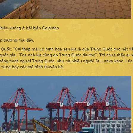
hiều xuống ở bãi biển Colombo
p thương mại đấy.
 Quốc. “Cái tháp mái có hình hoa sen kia là của Trung Quốc cho hết đấ
 quốc gia. “Tòa nhà kia cũng do Trung Quốc đài thọ”. Tôi chưa thấy ai 
không thích người Trung Quốc, như rất nhiều người Sri Lanka khác. Lú
n trưng bày các mô hình thuyền bè.