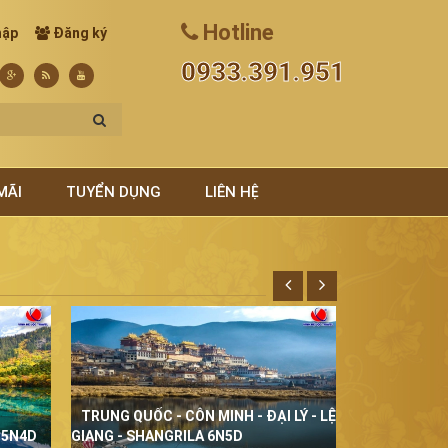
Hotline
hập
Đăng ký
0933.391.951
MÃI
TUYỂN DỤNG
LIÊN HỆ
TRUNG QUỐC - CÔN MINH - ĐẠI LÝ - LỆ
THÁI LAN Đ
 5N4D
GIANG - SHANGRILA 6N5D
5N4D