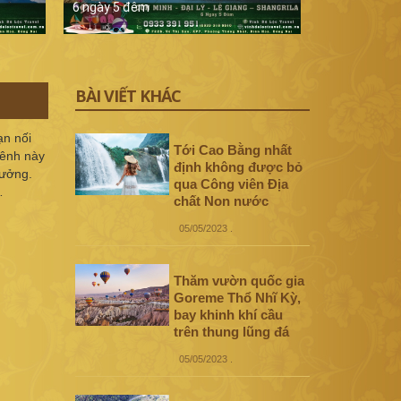
6 ngày 5 đêm
5 ngày 4 đê
BÀI VIẾT KHÁC
ạn nối
Tới Cao Bằng nhất
hênh này
định không được bỏ
hưởng.
qua Công viên Địa
…
chất Non nước
05/05/2023
.
Thăm vườn quốc gia
Goreme Thổ Nhĩ Kỳ,
bay khinh khí cầu
trên thung lũng đá
05/05/2023
.