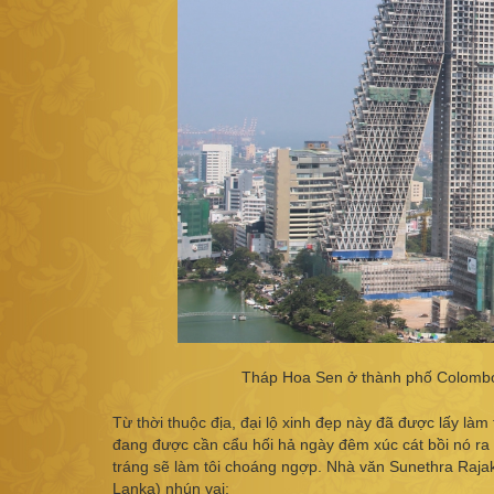
Tháp Hoa Sen ở thành phố Colombo
Từ thời thuộc địa, đại lộ xinh đẹp này đã được lấy l
đang được cần cẩu hối hả ngày đêm xúc cát bồi nó ra 
tráng sẽ làm tôi choáng ngợp. Nhà văn Sunethra Raja
Lanka) nhún vai: