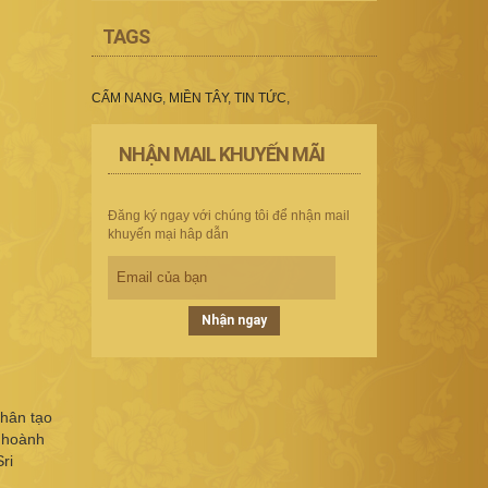
TAGS
CẨM NANG
,
MIỀN TÂY
,
TIN TỨC
,
NHẬN MAIL KHUYẾN MÃI
Đăng ký ngay với chúng tôi để nhận mail
khuyến mại hâp dẫn
Nhận ngay
nhân tạo
t hoành
ri