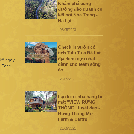
Khám phá cung
đường đèo quanh co
kết nối Nha Trang -
Đà Lạt
05/05/2023
.
Check in vườn cổ
tích Tulu Tula Đà Lạt,
địa điểm cực chất
 kể ngày
dành cho team sống
e Face
ảo
20/05/2021
.
Lạc lối ở nhà hàng bí
mật "VIEW RỪNG
THÔNG" tuyệt đẹp -
Rừng Thông Mơ
Farm & Bistro
20/05/2021
.