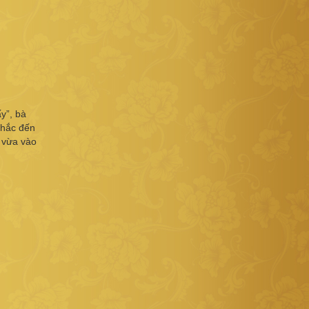
y”, bà
nhắc đến
c vừa vào