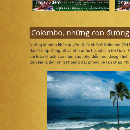
7 ngày 6 đêm
5 ngà
Colombo, những con đường 
Những khoảnh khắc quyến rũ tôi nhất ở Colombo (Sri La
dài từ tháp Đồng hồ và nhà quốc hội cũ cho tới Galle
chỉ toàn khách sạn năm sao, phô diễn mọi design tinh
Bên kia là tầm nhìn khoáng đạt phóng về tận châu Phi