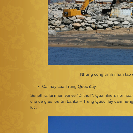
Những công trình nhân tạo 
Cái này của Trung Quốc đấy.
Sunethra lại nhún vai vẻ “Đi thôi!”. Quả nhiên, nơi hoà
chủ đề giao lưu Sri Lanka – Trung Quốc, lấy cảm hứn
lục.