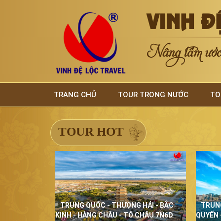
VINH Đ
Nâng tầm ước 
TRANG CHỦ
TOUR TRONG NƯỚC
TO
TOUR HOT
TRUNG QUỐC - THƯỢNG HẢI - BẮC
TRUN
KINH - HÀNG CHÂU - TÔ CHÂU 7N6D
QUYẾN 