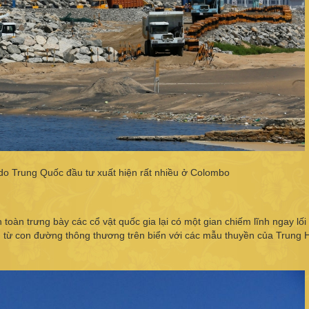
do Trung Quốc đầu tư xuất hiện rất nhiều ở Colombo
n toàn trưng bày các cổ vật quốc gia lại có một gian chiếm lĩnh ngay lối
g từ con đường thông thương trên biển với các mẫu thuyền của Trung 