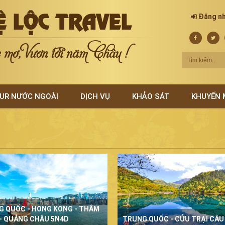
Ệ LỘC TRAVEL
Đăng n
mơ, Vươn tới năm Châu !
UR NƯỚC NGOÀI
DỊCH VỤ
KHẢO SÁT
KHUYẾN 
G QUỐC - HONG KONG - THÂM
- QUẢNG CHÂU 5N4D
TRUNG QUỐC - CỬU TRẠI CÂU