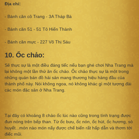
Địa chỉ:
- Bánh căn cô Trang - 3A Tháp Bà
- Bánh căn 51 - 51 Tô Hiến Thành
- Bánh căn mực - 227 Võ Thị Sáu
10. Ốc chảo:
Sẽ thực sự là một điều đáng tiếc nếu bạn ghé chơi Nha Trang mà
lại không một lần thử ăn ốc chảo. Ốc chảo thực sự là một trong
những quán bán đồ hải sản mang thương hiệu hàng đầu của
thành phố này. Nói không ngoa, nó không khác gì một tượng đài
các món đặc sản ở Nha Trang.
Tại đây có khoảng 8 chảo ốc lúc nào cũng trong tình trạng được
đun nóng trên bếp than. Từ ốc bưu, ốc nón, ốc hút, ốc hương, sò
huyết...món nào món nấy được chế biến rất hấp dẫn và thơm tới
điếc mũi.