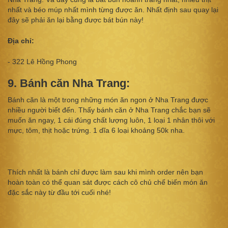
nhất và béo múp nhất mình từng được ăn. Nhất định sau quay lại
đây sẽ phải ăn lại bằng được bát bún này!
Địa chỉ:
- 322 Lê Hồng Phong
9. Bánh căn Nha Trang:
Bánh căn là một trong những món ăn ngon ở Nha Trang được
nhiều người biết đến. Thấy bánh căn ở Nha Trang chắc bạn sẽ
muốn ăn ngay, 1 cái đúng chất lượng luôn, 1 loại 1 nhân thôi với
mực, tôm, thịt hoặc trứng. 1 dĩa 6 loại khoảng 50k nha.
Thích nhất là bánh chỉ được làm sau khi mình order nên bạn
hoàn toàn có thể quan sát được cách cô chủ chế biến món ăn
đặc sắc này từ đầu tới cuối nhé!