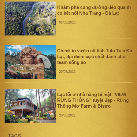
Khám phá cung đường đèo quanh
co kết nối Nha Trang - Đà Lạt
05/05/2023
.
Check in vườn cổ tích Tulu Tula Đà
Lạt, địa điểm cực chất dành cho
team sống ảo
20/05/2021
.
Lạc lối ở nhà hàng bí mật "VIEW
RỪNG THÔNG" tuyệt đẹp - Rừng
Thông Mơ Farm & Bistro
20/05/2021
.
TAGS