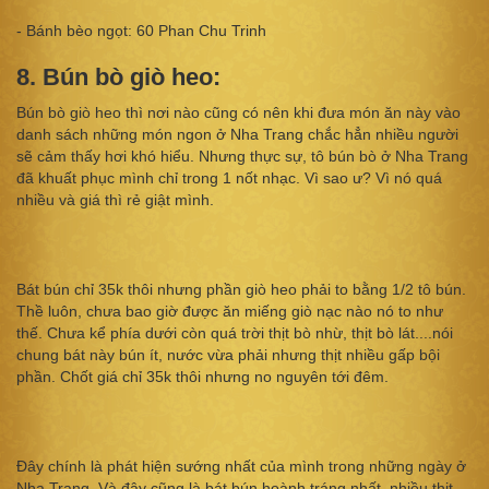
- Bánh bèo ngọt: 60 Phan Chu Trinh
8. Bún bò giò heo:
Bún bò giò heo thì nơi nào cũng có nên khi đưa món ăn này vào
danh sách những món ngon ở Nha Trang chắc hẳn nhiều người
sẽ cảm thấy hơi khó hiểu. Nhưng thực sự, tô bún bò ở Nha Trang
đã khuất phục mình chỉ trong 1 nốt nhạc. Vì sao ư? Vì nó quá
nhiều và giá thì rẻ giật mình.
Bát bún chỉ 35k thôi nhưng phần giò heo phải to bằng 1/2 tô bún.
Thề luôn, chưa bao giờ được ăn miếng giò nạc nào nó to như
thế. Chưa kể phía dưới còn quá trời thịt bò nhừ, thịt bò lát....nói
chung bát này bún ít, nước vừa phải nhưng thịt nhiều gấp bội
phần. Chốt giá chỉ 35k thôi nhưng no nguyên tới đêm.
Đây chính là phát hiện sướng nhất của mình trong những ngày ở
Nha Trang. Và đây cũng là bát bún hoành tráng nhất, nhiều thịt