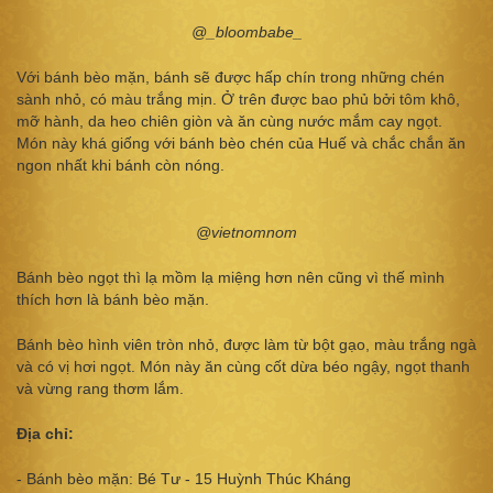
@_bloombabe_
Với bánh bèo mặn, bánh sẽ được hấp chín trong những chén
sành nhỏ, có màu trắng mịn. Ở trên được bao phủ bởi tôm khô,
mỡ hành, da heo chiên giòn và ăn cùng nước mắm cay ngọt.
Món này khá giống với bánh bèo chén của Huế và chắc chắn ăn
ngon nhất khi bánh còn nóng.
@vietnomnom
Bánh bèo ngọt thì lạ mồm lạ miệng hơn nên cũng vì thế mình
thích hơn là bánh bèo mặn.
Bánh bèo hình viên tròn nhỏ, được làm từ bột gạo, màu trắng ngà
và có vị hơi ngọt. Món này ăn cùng cốt dừa béo ngậy, ngọt thanh
và vừng rang thơm lắm.
Địa chỉ:
- Bánh bèo mặn: Bé Tư - 15 Huỳnh Thúc Kháng