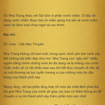
Ốc Nha Trang khác với Sài Gòn ở phần nước chấm. Ở đây sẽ
dùng nước chấm được làm từ mắm gừng hơi sệt và nước mắm
xanh ăn kèm xoài chua ngọt và rau thơm.
Địa chỉ:
Ốc chảo - 10b Hàn Thuyên.
Nha Trang không chỉ tươi mới, trong sạch, bình yên bởi cảnh vật,
bởi những bãi biển đẹp như mơ. Nha Trang còn “gây mê” nhiều
người bằng chính những món ăn đa dạng và lạ miệng của mình.
Chắc chắn sẽ có rất nhiều bạn sau khi kết thúc chuyến đi vẫn sẽ
cứ mãi thương và lưu luyến hương vị của những món ăn đặc
trưng của thành phố này.
Mong rằng, với hai phần tổng hợp 10 món ăn nhất định phải thử
khi ghé Nha Trang của mình sẽ giúp các bạn có thêm thông tin để
chuyến vi vu tới thành phố này thêm phần trọn vẹn nhé!