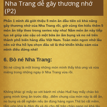
Nha Trang dễ gây thương nhớ
(P2)
Phần 1 mình đã giới thiệu 5 món ăn đầu tiên có khả năng
gây thương nhớ của Nha Trang rồi, giờ cùng tìm hiểu thêm 5
món ăn tiếp theo trong series này nha! Năm món ăn này tiếp
tục sẽ giúp các cậu có một bữa ăn ấm bụng và no nê trên
thành phố biển hàng đầu Việt Nam. Toàn món ngon nhớ lâu
nên cứ tha hồ lựa chọn đâu sẽ là thứ khiến khẩu cảm của
mình điêu đứng nhé!
6. Bò né Nha Trang:
Bò né cũng là một trong những món mình thấy khá ưng và vừa
miệng trong những ngày ở Nha Trang vừa rồi.
Không khác gì mấy so với bánh mì chảo Huế hay mấy chảo bò
gang mình từng ăn trước đây...điểm chung của món này là dễ ăn,
no bụng và dễ nghiện nếu ăn đúng hàng ngon.Thịt bò rất mềm,
tẩm ướp khá là đậm đà và dù cho để trên chảo gang nó khá lâu