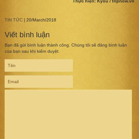
Thực hiện: Kyou / tripnow.vn
TIN TỨC
|
20/March/2018
Viết bình luận
Bạn đã gửi bình luận thành công. Chúng tôi sẽ đăng bình luận
của bạn sau khi kiểm duyệt.