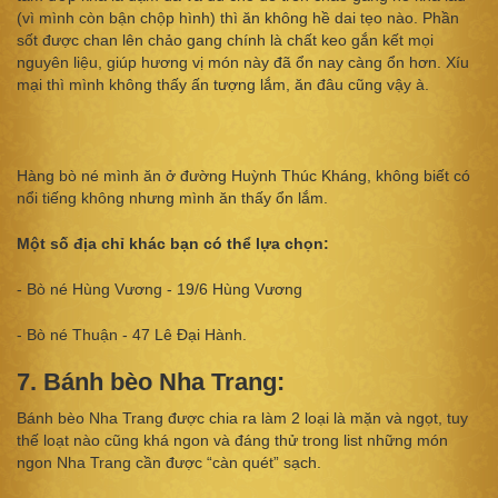
(vì mình còn bận chộp hình) thì ăn không hề dai tẹo nào. Phần
sốt được chan lên chảo gang chính là chất keo gắn kết mọi
nguyên liệu, giúp hương vị món này đã ổn nay càng ổn hơn. Xíu
mại thì mình không thấy ấn tượng lắm, ăn đâu cũng vậy à.
Hàng bò né mình ăn ở đường Huỳnh Thúc Kháng, không biết có
nổi tiếng không nhưng mình ăn thấy ổn lắm.
Một số địa chỉ khác bạn có thể lựa chọn:
- Bò né Hùng Vương - 19/6 Hùng Vương
- Bò né Thuận - 47 Lê Đại Hành.
7. Bánh bèo Nha Trang:
Bánh bèo Nha Trang được chia ra làm 2 loại là mặn và ngọt, tuy
thế loạt nào cũng khá ngon và đáng thử trong list những món
ngon Nha Trang cần được “càn quét” sạch.