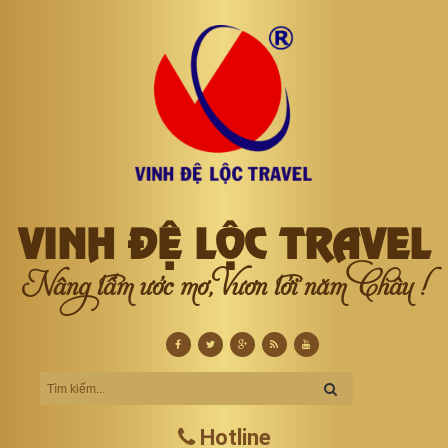
VINH ĐỆ LỘC TRAVEL
Nâng tầm ước mơ, Vươn tới năm Châu !
Hotline