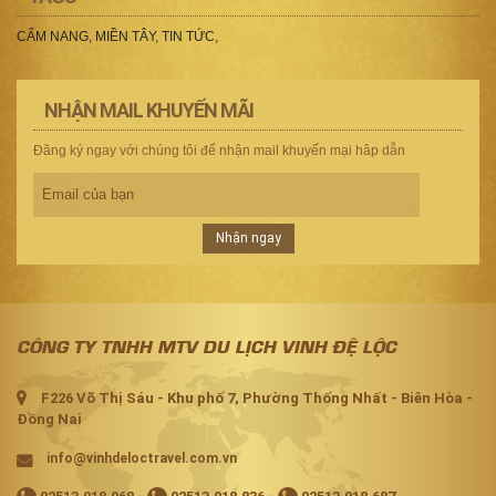
CẨM NANG
,
MIỀN TÂY
,
TIN TỨC
,
NHẬN MAIL KHUYẾN MÃI
Đăng ký ngay với chúng tôi để nhận mail khuyến mại hâp dẫn
Nhận ngay
CÔNG TY TNHH MTV DU LỊCH VINH ĐỆ LỘC
F226 Võ Thị Sáu - Khu phố 7, Phường Thống Nhất - Biên Hòa -
Đồng Nai
info@vinhdeloctravel.com.vn