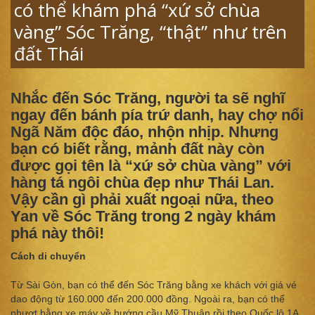
có thể khám phá “xứ sở chùa
vàng” Sóc Trăng, “thật” như trên
đất Thái
Nhắc đến Sóc Trăng, người ta sẽ nghĩ
ngay đến bánh pía trứ danh, hay chợ nổi
Ngã Năm độc đáo, nhộn nhịp. Nhưng
bạn có biết rằng, mảnh đất này còn
được gọi tên là “xứ sở chùa vàng” với
hàng tá ngôi chùa đẹp như Thái Lan.
Vậy cần gì phải xuất ngoại nữa, theo
Yan về Sóc Trăng trong 2 ngày khám
phá này thôi!
Cách di chuyển
Từ Sài Gòn, bạn có thể đến Sóc Trăng bằng xe khách với giá vé
dao động từ 160.000 đến 200.000 đồng. Ngoài ra, bạn có thể
phượt bằng xe máy về hướng cầu Mỹ Thuận rồi theo Quốc lộ 1A,