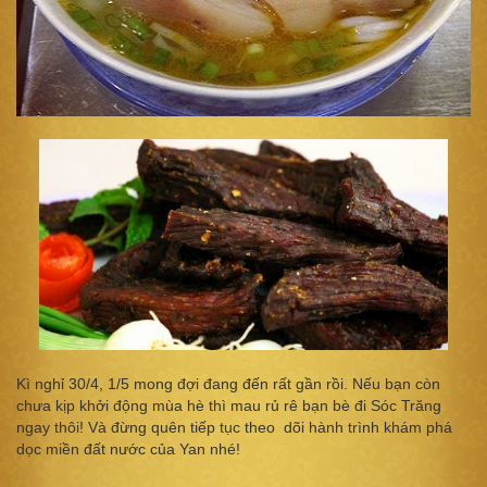
Kì nghỉ 30/4, 1/5 mong đợi đang đến rất gần rồi. Nếu bạn còn
chưa kịp khởi động mùa hè thì mau rủ rê bạn bè đi Sóc Trăng
ngay thôi! Và đừng quên tiếp tục theo dõi hành trình khám phá
dọc miền đất nước của Yan nhé!