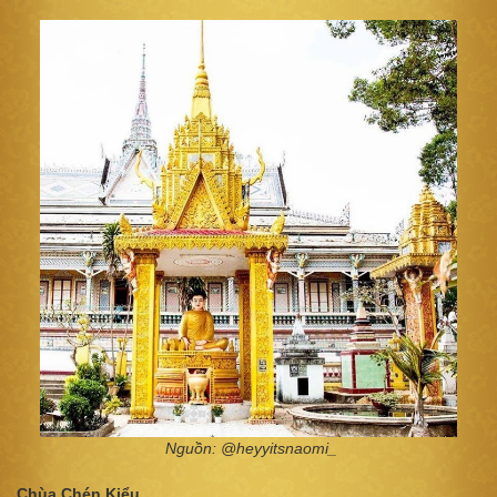
Nguồn: @heyyitsnaomi_
Chùa Chén Kiểu