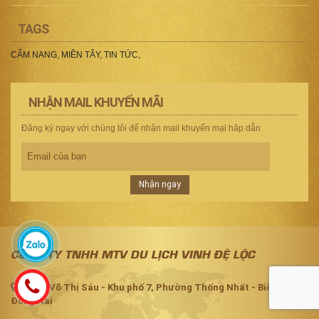
TAGS
CẨM NANG
,
MIỀN TÂY
,
TIN TỨC
,
NHẬN MAIL KHUYẾN MÃI
Đăng ký ngay với chúng tôi để nhận mail khuyến mại hâp dẫn
Nhận ngay
CÔNG TY TNHH MTV DU LỊCH VINH ĐỆ LỘC
F226 Võ Thị Sáu - Khu phố 7, Phường Thống Nhất - Biên Hòa -
Đồng Nai