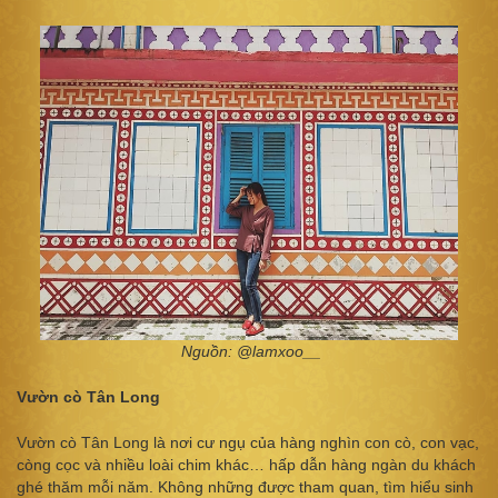
Nguồn: @lamxoo__
Vườn cò Tân Long
Vườn cò Tân Long là nơi cư ngụ của hàng nghìn con cò, con vạc,
còng cọc và nhiều loài chim khác… hấp dẫn hàng ngàn du khách
ghé thăm mỗi năm. Không những được tham quan, tìm hiểu sinh