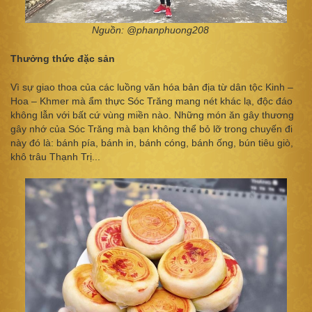
Nguồn: @phanphuong208
Thưởng thức đặc sản
Vì sự giao thoa của các luồng văn hóa bản địa từ dân tộc Kinh –
Hoa – Khmer mà ẩm thực Sóc Trăng mang nét khác lạ, độc đáo
không lẫn với bất cứ vùng miền nào. Những món ăn gây thương
gây nhớ của Sóc Trăng mà bạn không thể bỏ lỡ trong chuyến đi
này đó là: bánh pía, bánh in, bánh cóng, bánh ống, bún tiêu giò,
khô trâu Thạnh Trị...