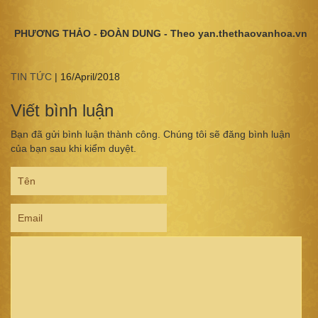
PHƯƠNG THẢO - ĐOÀN DUNG - Theo yan.thethaovanhoa.vn
TIN TỨC
|
16/April/2018
Viết bình luận
Bạn đã gửi bình luận thành công. Chúng tôi sẽ đăng bình luận
của bạn sau khi kiểm duyệt.