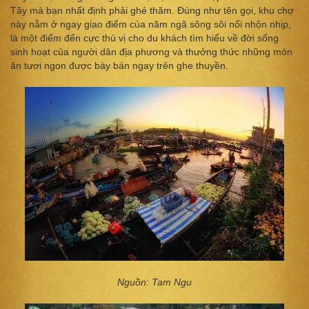
Tây mà bạn nhất định phải ghé thăm. Đúng như tên gọi, khu chợ
này nằm ở ngay giao điểm của năm ngã sông sôi nổi nhộn nhịp,
là một điểm đến cực thú vị cho du khách tìm hiểu về đời sống
sinh hoạt của người dân địa phương và thưởng thức những món
ăn tươi ngon được bày bán ngay trên ghe thuyền.
Nguồn: Tam Ngu