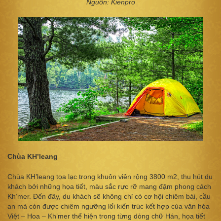
Nguồn: Kienpro
Chùa KH’leang
Chùa KH’leang tọa lạc trong khuôn viên rộng 3800 m2, thu hút du
khách bởi những họa tiết, màu sắc rực rỡ mang đậm phong cách
Kh’mer. Đến đây, du khách sẽ không chỉ có cơ hội chiêm bái, cầu
an mà còn được chiêm ngưỡng lối kiến trúc kết hợp của văn hóa
Việt – Hoa – Kh’mer thể hiện trong từng dòng chữ Hán, họa tiết