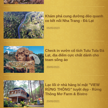
Khám phá cung đường đèo quanh
co kết nối Nha Trang - Đà Lạt
05/05/2023
.
Check in vườn cổ tích Tulu Tula Đà
Lạt, địa điểm cực chất dành cho
team sống ảo
20/05/2021
.
Lạc lối ở nhà hàng bí mật "VIEW
RỪNG THÔNG" tuyệt đẹp - Rừng
Thông Mơ Farm & Bistro
20/05/2021
.