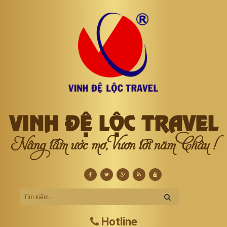
VINH ĐỆ LỘC TRAVEL
Nâng tầm ước mơ, Vươn tới năm Châu !
Hotline