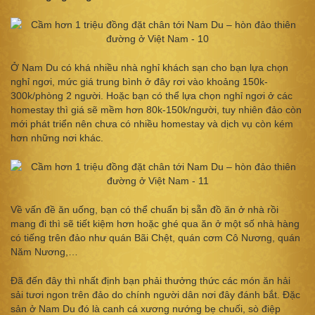
Ở Nam Du có khá nhiều nhà nghỉ khách sạn cho bạn lựa chọn
nghỉ ngơi, mức giá trung bình ở đây rơi vào khoảng 150k-
300k/phòng 2 người. Hoặc bạn có thể lựa chọn nghỉ ngơi ở các
homestay thì giá sẽ mềm hơn 80k-150k/người, tuy nhiên đảo còn
mới phát triển nên chưa có nhiều homestay và dịch vụ còn kém
hơn những nơi khác.
Về vấn đề ăn uống, bạn có thể chuẩn bị sẵn đồ ăn ở nhà rồi
mang đi thì sẽ tiết kiệm hơn hoặc ghé qua ăn ở một số nhà hàng
có tiếng trên đảo như quán Bãi Chệt, quán cơm Cô Nương, quán
Năm Nương,…
Đã đến đây thì nhất định bạn phải thưởng thức các món ăn hải
sải tươi ngon trên đảo do chính người dân nơi đây đánh bắt. Đặc
sản ở Nam Du đó là canh cá xương nướng bẹ chuối, sò điệp