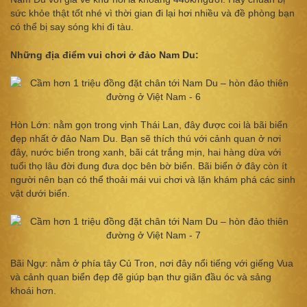
sức khỏe thật tốt nhé vì thời gian đi lại hơi nhiều và đề phòng bạn
có thể bị say sóng khi đi tàu.
Những địa điểm vui chơi ở đảo Nam Du:
Hòn Lớn: nằm gọn trong vịnh Thái Lan, đây được coi là bãi biển
đẹp nhất ở đảo Nam Du. Bạn sẽ thích thú với cảnh quan ở nơi
đây, nước biển trong xanh, bãi cát trắng mịn, hai hàng dừa với
tuổi thọ lâu đời đung đưa dọc bên bờ biển. Bãi biển ở đây còn ít
người nên bạn có thể thoải mái vui chơi và lặn khám phá các sinh
vật dưới biển.
Bãi Ngự: nằm ở phía tây Củ Tron, nơi đây nổi tiếng với giếng Vua
và cảnh quan biển đẹp đẽ giúp bạn thư giãn đầu óc và sảng
khoái hơn.