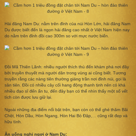
Hải đăng Nam Du: nằm trên đỉnh của núi Hòn Lớn, hải đăng Nam
Du được biết đến là ngọn hải đăng cao nhất ở Việt Nam hiện nay
do nằm trên đỉnh đồi cao 300m so với mực nước biển.
Đồi Mã Thiên Lãnh: nhiều người thích thú đến khám phá nơi đây
bởi truyền thuyết mà người dân trong vùng ai cũng biết. Tương
truyền rằng các nàng tiên thường giáng trần nơi đỉnh núi, gọi là
sân tiên. Đồi có nhiều cây cối hang động thanh tịnh nên có khá
nhiều đạo sĩ đến ẩn tu, đến đây bạn có thể nhìn thấy một số vết
tích còn được lưu giữ lại.
Ngoài những địa điểm nổi bật trên, bạn còn có thể ghé thăm Bãi
Chệt, Hòn Dầu, Hòn Ngang, Hòn Hai Bò Đập,… cũng rất đẹp và
hữu tình.
Ăn uống nghỉ ngơi ở Nam Du: