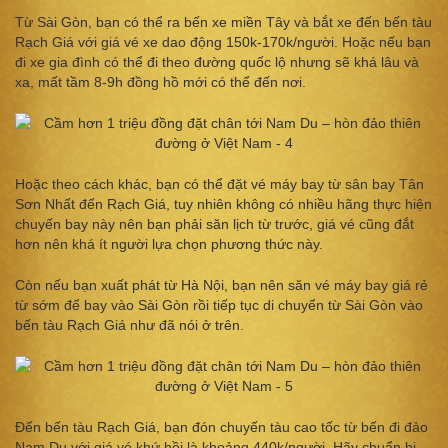
Từ Sài Gòn, bạn có thể ra bến xe miền Tây và bắt xe đến bến tàu
Rạch Giá với giá vé xe dao động 150k-170k/người. Hoặc nếu bạn
đi xe gia đình có thể đi theo đường quốc lộ nhưng sẽ khá lâu và
xa, mất tầm 8-9h đồng hồ mới có thể đến nơi.
Hoặc theo cách khác, bạn có thể đặt vé máy bay từ sân bay Tân
Sơn Nhất đến Rạch Giá, tuy nhiên không có nhiều hãng thực hiện
chuyến bay này nên bạn phải săn lịch từ trước, giá vé cũng đắt
hơn nên khá ít người lựa chọn phương thức này.
Còn nếu bạn xuất phát từ Hà Nội, bạn nên săn vé máy bay giá rẻ
từ sớm để bay vào Sài Gòn rồi tiếp tục di chuyển từ Sài Gòn vào
bến tàu Rạch Giá như đã nói ở trên.
Đến bến tàu Rạch Giá, bạn đón chuyến tàu cao tốc từ bến đi đảo
Nam Du với giá vé khứ hồi là khoảng 440k/người. Hãy chuẩn bị