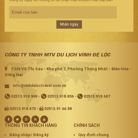
Đăng ký ngay với chúng tôi để nhận mail khuyến mại hâp dẫn
Nhận ngay
CÔNG TY TNHH MTV DU LỊCH VINH ĐỆ LỘC
F226 Võ Thị Sáu - Khu phố 7, Phường Thống Nhất - Biên Hòa -
Đồng Nai
info@vinhdeloctravel.com.vn
02513.918.968
-
02513.918.836
-
02513.918.687
02513.918.473 -
02513.91.66.88
THÔNG TIN KHÁCH HÀNG
CHÍNH SÁCH
Đăng nhập/ Đăng ký
Quy định chung