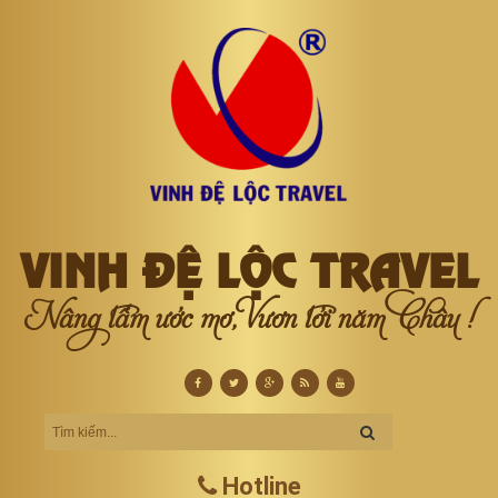
VINH ĐỆ LỘC TRAVEL
Nâng tầm ước mơ, Vươn tới năm Châu !
Hotline