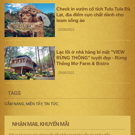
Check in vườn cổ tích Tulu Tula Đà
Lạt, địa điểm cực chất dành cho
team sống ảo
20/05/2021
.
Lạc lối ở nhà hàng bí mật "VIEW
RỪNG THÔNG" tuyệt đẹp - Rừng
Thông Mơ Farm & Bistro
20/05/2021
.
TAGS
CẨM NANG
,
MIỀN TÂY
,
TIN TỨC
,
NHẬN MAIL KHUYẾN MÃI