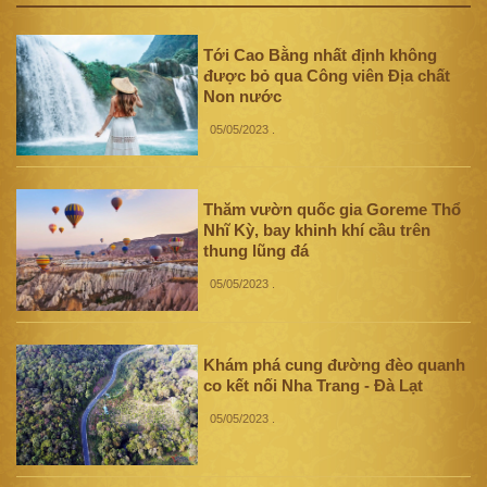
Tới Cao Bằng nhất định không
được bỏ qua Công viên Địa chất
Non nước
05/05/2023
.
Thăm vườn quốc gia Goreme Thổ
Nhĩ Kỳ, bay khinh khí cầu trên
thung lũng đá
05/05/2023
.
Khám phá cung đường đèo quanh
co kết nối Nha Trang - Đà Lạt
05/05/2023
.