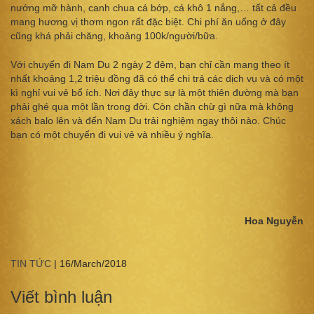
nướng mỡ hành, canh chua cá bớp, cá khô 1 nắng,… tất cả đều
mang hương vị thơm ngon rất đặc biệt. Chi phí ăn uống ở đây
cũng khá phải chăng, khoảng 100k/người/bữa.
Với chuyến đi Nam Du 2 ngày 2 đêm, bạn chỉ cần mang theo ít
nhất khoảng 1,2 triệu đồng đã có thể chi trả các dịch vụ và có một
kì nghỉ vui vẻ bổ ích. Nơi đây thực sự là một thiên đường mà bạn
phải ghé qua một lần trong đời. Còn chần chừ gì nữa mà không
xách balo lên và đến Nam Du trải nghiệm ngay thôi nào. Chúc
bạn có một chuyến đi vui vẻ và nhiều ý nghĩa.
Hoa Nguyễn
TIN TỨC
|
16/March/2018
Viết bình luận