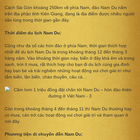
Cách Sài Gòn khoảng 250km về phía Nam, đảo Nam Du nằm
trên địa phận tỉnh Kiên Giang, đang là địa điểm được nhiều người
săn lùng trong thời gian gần đây.
Thời điểm du lịch Nam Du:
Cũng như đa số các hòn đảo ở phía Nam, thời gian thích hợp
nhất để du lịch Nam Du là trong khoảng tháng 12 đến tháng 3
hàng năm. Vào khoảng thời gian này, biển ở đây khá êm và trong
xanh, trời ít mưa, rất thích hợp cho bạn đi du lịch cùng gia đình
hay bạn bè và trải nghiệm những hoạt động vui chơi giải trí như
tắm biển, lặn biển, chào thuyền, câu cá…
Còn trong khoảng tháng 4 đến tháng 11 thì Nam Du thường hay
có mưa, cản trở các hoạt động vui chơi giải trí và tham quan ở
nơi đây.
Phương tiện di chuyển đến Nam Du: