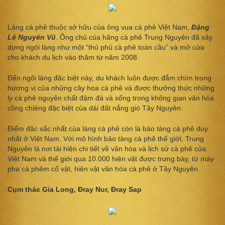
Làng cà phê thuộc sở hữu của ông vua cà phê Việt Nam,
Đặng
Lê Nguyên Vũ
. Ông chủ của hãng cà phê Trung Nguyên đã xây
dựng ngôi làng như một “thủ phủ cà phê toàn cầu” và mở cửa
cho khách du lịch vào thăm từ năm 2008.
Đến ngôi làng đặc biệt này, du khách luôn được đắm chìm trong
hương vị của những cây hoa cà phê và được thưởng thức những
ly cà phê nguyên chất đậm đà và sống trong không gian văn hóa
cồng chiêng đặc biệt của dải đất nắng gió Tây Nguyên.
Điểm đặc sắc nhất của làng cà phê còn là bảo tàng cà phê duy
nhất ở Việt Nam. Với mô hình bảo tàng cà phê thế giới, Trung
Nguyên là nơi tái hiện chi tiết về văn hóa và lịch sử cà phê của
Việt Nam và thế giới qua 10.000 hiện vật được trưng bày, từ máy
pha cà phêm cổ vật, hiện vật văn hóa cà phê ở Tây Nguyên.
Cụm thác Gia Long, Đray Nur, Đray Sap