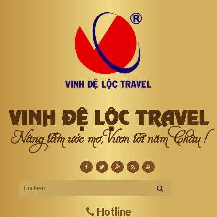
VINH ĐỆ LỘC TRAVEL
Nâng tầm ước mơ, Vươn tới năm Châu !
Hotline