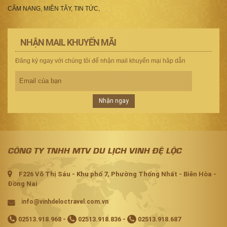
CẨM NANG
,
MIỀN TÂY
,
TIN TỨC
,
NHẬN MAIL KHUYẾN MÃI
Đăng ký ngay với chúng tôi để nhận mail khuyến mại hâp dẫn
Nhận ngay
CÔNG TY TNHH MTV DU LỊCH VINH ĐỆ LỘC
F226 Võ Thị Sáu - Khu phố 7, Phường Thống Nhất - Biên Hòa -
Đồng Nai
info@vinhdeloctravel.com.vn
02513.918.968
-
02513.918.836
-
02513.918.687