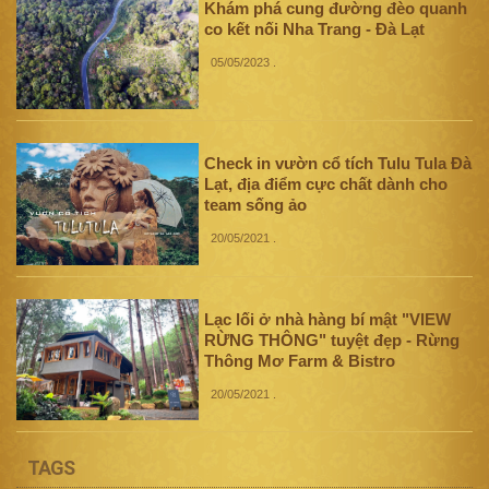
Khám phá cung đường đèo quanh
co kết nối Nha Trang - Đà Lạt
05/05/2023
.
Check in vườn cổ tích Tulu Tula Đà
Lạt, địa điểm cực chất dành cho
team sống ảo
20/05/2021
.
Lạc lối ở nhà hàng bí mật "VIEW
RỪNG THÔNG" tuyệt đẹp - Rừng
Thông Mơ Farm & Bistro
20/05/2021
.
TAGS