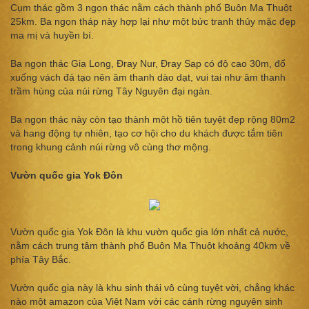
Cụm thác gồm 3 ngọn thác nằm cách thành phố Buôn Ma Thuột
25km. Ba ngọn tháp này hợp lại như một bức tranh thủy mặc đẹp
ma mị và huyền bí.
Ba ngọn thác Gia Long, Đray Nur, Đray Sap có độ cao 30m, đổ
xuống vách đá tạo nên âm thanh dào dạt, vui tai như âm thanh
trầm hùng của núi rừng Tây Nguyên đại ngàn.
Ba ngọn thác này còn tạo thành một hồ tiên tuyệt đẹp rộng 80m2
và hang động tự nhiên, tạo cơ hội cho du khách được tắm tiên
trong khung cảnh núi rừng vô cùng thơ mộng.
Vườn quốc gia Yok Đôn
Vườn quốc gia Yok Đôn là khu vườn quốc gia lớn nhất cả nước,
nằm cách trung tâm thành phố Buôn Ma Thuột khoảng 40km về
phía Tây Bắc.
Vườn quốc gia này là khu sinh thái vô cùng tuyệt vời, chẳng khác
nào một amazon của Việt Nam với các cánh rừng nguyên sinh