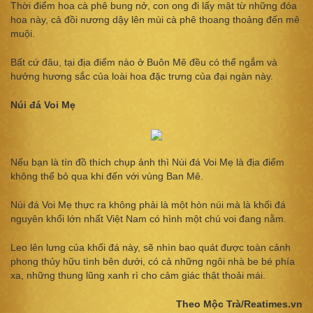
Thời điểm hoa cà phê bung nở, con ong đi lấy mật từ những đóa
hoa này, cả đồi nương dậy lên mùi cà phê thoang thoảng đến mê
muội.
Bất cứ đâu, tại địa điểm nào ở Buôn Mê đều có thể ngắm và
hưởng hương sắc của loài hoa đặc trưng của đại ngàn này.
Núi đá Voi Mẹ
Nếu bạn là tín đồ thích chụp ảnh thì Núi đá Voi Mẹ là địa điểm
không thể bỏ qua khi đến với vùng Ban Mê.
Núi đá Voi Mẹ thực ra không phải là một hòn núi mà là khối đá
nguyên khối lớn nhất Việt Nam có hình một chú voi đang nằm.
Leo lên lưng của khối đá này, sẽ nhìn bao quát được toàn cảnh
phong thủy hữu tình bên dưới, có cả những ngôi nhà be bé phía
xa, những thung lũng xanh rì cho cảm giác thật thoải mái.
Theo Mộc Trà/Reatimes.vn