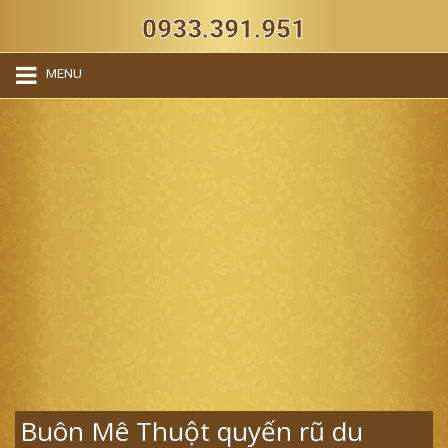
0933.391.951
MENU
Buôn Mê Thuột quyến rũ du