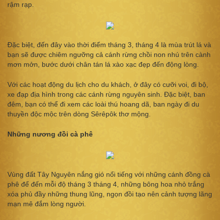
rậm rạp.
Đặc biệt, đến đây vào thời điểm tháng 3, tháng 4 là mùa trút lá và
bạn sẽ được chiêm ngưỡng cả cánh rừng chồi non nhú trên cành
mơn mởn, bước dưới chân tán lá xào xạc đẹp đến động lòng.
Với các hoạt động du lịch cho du khách, ở đây có cưỡi voi, đi bộ,
xe đạp địa hình trong các cánh rừng nguyên sinh. Đặc biệt, ban
đêm, bạn có thể đi xem các loài thú hoang dã, ban ngày đi du
thuyền độc mộc trên dòng Sêrêpôk thơ mộng.
Những nương đồi cà phê
Vùng đất Tây Nguyên nắng gió nổi tiếng với những cánh đồng cà
phê để đến mỗi độ tháng 3 tháng 4, những bông hoa nhỏ trắng
xóa phủ đầy những thung lũng, ngọn đồi tạo nên cảnh tượng lãng
mạn mê đắm lòng người.