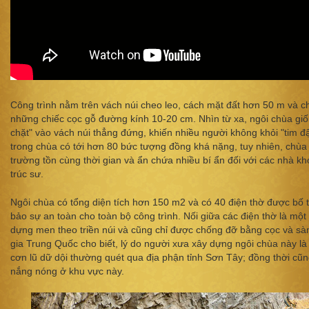
Công trình nằm trên vách núi cheo leo, cách mặt đất hơn 50 m và 
những chiếc cọc gỗ đường kính 10-20 cm. Nhìn từ xa, ngôi chùa gi
chặt" vào vách núi thẳng đứng, khiến nhiều người không khỏi "tim đ
trong chùa có tới hơn 80 bức tượng đồng khá nặng, tuy nhiên, chù
trường tồn cùng thời gian và ẩn chứa nhiều bí ẩn đối với các nhà kh
trúc sư.
Ngôi chùa có tổng diện tích hơn 150 m2 và có 40 điện thờ được bố 
bảo sự an toàn cho toàn bộ công trình. Nối giữa các điện thờ là mộ
dựng men theo triền núi và cũng chỉ được chống đỡ bằng cọc và sà
gia Trung Quốc cho biết, lý do người xưa xây dựng ngôi chùa này là
cơn lũ dữ dội thường quét qua địa phận tỉnh Sơn Tây; đồng thời cũn
nắng nóng ở khu vực này.