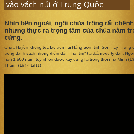
vào vách núi ở Trung Quốc
Nhìn bên ngoài, ngôi chùa trông rất chên
nhưng thực ra trọng tâm của chùa nằm tr
cứng.
Chùa Huyền Không tọa lạc trên núi Hằng Sơn, tỉnh Sơn Tây, Trung
trong danh sách những điểm đến "thót tim" tại đất nước tỷ dân. Ngôi
hơn 1.500 năm, tuy nhiên được xây dựng lại trong thời nhà Minh (1
Thanh (1644-1911).