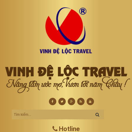
VINH ĐỆ LỘC TRAVEL
Nâng tầm ước mơ, Vươn tới năm Châu !
Hotline