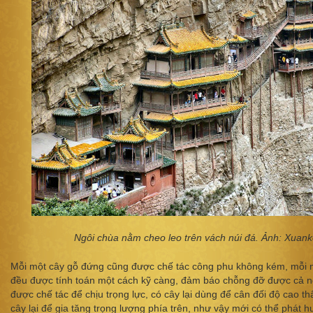
Ngôi chùa nằm cheo leo trên vách núi đá. Ảnh: Xuank
Mỗi một cây gỗ đứng cũng được chế tác công phu không kém, mỗi 
đều được tính toán một cách kỹ càng, đảm báo chỗng đỡ được cả n
được chế tác để chịu trọng lực, có cây lại dùng để cân đối độ cao th
cây lại để gia tăng trọng lượng phía trên, như vậy mới có thể phát 