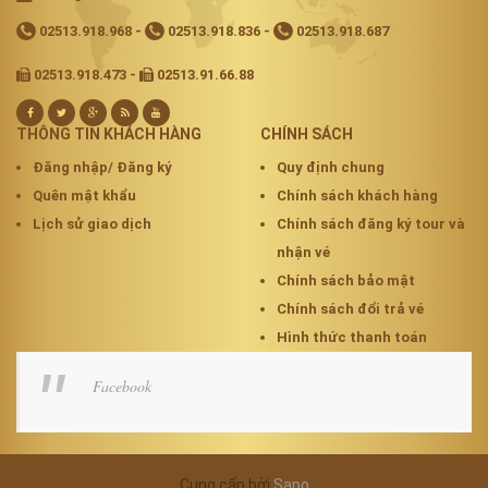
02513.918.968
-
02513.918.836
-
02513.918.687
02513.918.473 -
02513.91.66.88
THÔNG TIN KHÁCH HÀNG
CHÍNH SÁCH
Đăng nhập/ Đăng ký
Quy định chung
Quên mật khẩu
Chính sách khách hàng
Lịch sử giao dịch
Chính sách đăng ký tour và
nhận vé
Chính sách bảo mật
Chính sách đổi trả vé
Hình thức thanh toán
Facebook
Cung cấp bởi
Sapo