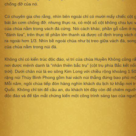
chống đỡ của nó.
Có chuyên gia cho rằng, nhìn bên ngoài chỉ có mười mấy chiếc cột 
bát ăn cơm chống đỡ. nhưng thực ra, có một số cột không chịu lực 
của chùa nằm trong vách đá cứng. Nói cách khác, phần gỗ cắm ở n
"đánh lừa", trên thực tế phần lớn thanh xà được cố định trong vách đ
ra ngoài hơn 1/3. Nhìn bề ngoài chùa như bị treo giữa vách đá, song
của chùa nằm trong núi đá.
Không chỉ có kiến trúc độc đáo, vị trí của chùa Huyền Không cũng rấ
nơi được mệnh danh là “nhân thiên bắc trụ” (cột trụ phía Bắc kết nối
trời). Dưới chân núi là eo sông Kim Long với chiều rộng khoảng 1.50
rặng núi Thúy Bình Phong gồm hai vách núi thẳng đứng bao phủ mộ
Mỗi năm, ngôi chùa tiếp đón hàng nghìn khách du lịch từ khắp nơi t
Quốc. Không chỉ tới để cầu an, du khách tới đây còn để chiêm ngưỡ
độc đáo và để tận mắt chứng kiến một công trình sáng tạo của ngườ