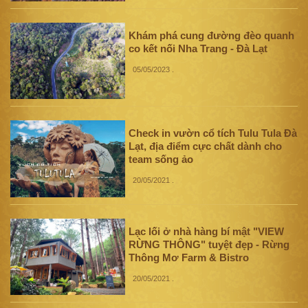
Khám phá cung đường đèo quanh
co kết nối Nha Trang - Đà Lạt
05/05/2023
.
Check in vườn cổ tích Tulu Tula Đà
Lạt, địa điểm cực chất dành cho
team sống ảo
20/05/2021
.
Lạc lối ở nhà hàng bí mật "VIEW
RỪNG THÔNG" tuyệt đẹp - Rừng
Thông Mơ Farm & Bistro
20/05/2021
.