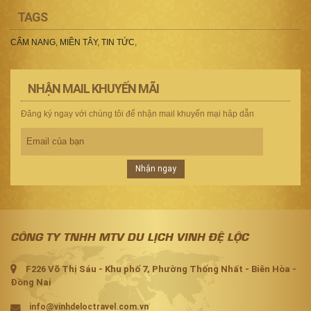
TAGS
CẨM NANG
,
MIỀN TÂY
,
TIN TỨC
,
NHẬN MAIL KHUYẾN MÃI
Đăng ký ngay với chúng tôi để nhận mail khuyến mại hâp dẫn
Nhận ngay
CÔNG TY TNHH MTV DU LỊCH VINH ĐỆ LỘC
F226 Võ Thị Sáu - Khu phố 7, Phường Thống Nhất - Biên Hòa -
Đồng Nai
info@vinhdeloctravel.com.vn