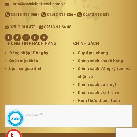
info@vinhdeloctravel.com.vn
02513.918.968
-
02513.918.836
-
02513.918.687
02513.918.473 -
02513.91.66.88
THÔNG TIN KHÁCH HÀNG
CHÍNH SÁCH
Đăng nhập/ Đăng ký
Quy định chung
Quên mật khẩu
Chính sách khách hàng
Lịch sử giao dịch
Chính sách đăng ký tour và
nhận vé
Chính sách bảo mật
Chính sách đổi trả vé
Hình thức thanh toán
Facebook