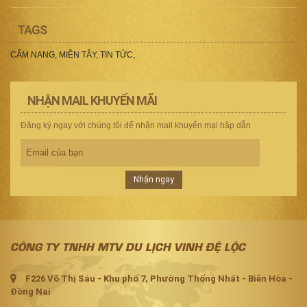
TAGS
CẨM NANG
,
MIỀN TÂY
,
TIN TỨC
,
NHẬN MAIL KHUYẾN MÃI
Đăng ký ngay với chúng tôi để nhận mail khuyến mại hâp dẫn
Nhận ngay
CÔNG TY TNHH MTV DU LỊCH VINH ĐỆ LỘC
F226 Võ Thị Sáu - Khu phố 7, Phường Thống Nhất - Biên Hòa -
Đồng Nai