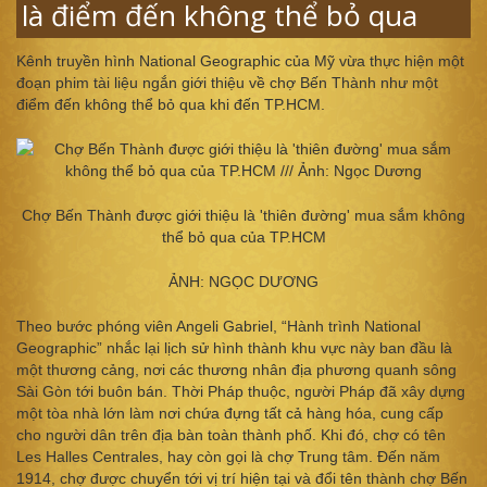
là điểm đến không thể bỏ qua
Kênh truyền hình National Geographic của Mỹ vừa thực hiện một
đoạn phim tài liệu ngắn giới thiệu về chợ Bến Thành như một
điểm đến không thể bỏ qua khi đến TP.HCM.
Chợ Bến Thành được giới thiệu là 'thiên đường' mua sắm không
thể bỏ qua của TP.HCM
ẢNH: NGỌC DƯƠNG
Theo bước phóng viên Angeli Gabriel, “Hành trình National
Geographic” nhắc lại lịch sử hình thành khu vực này ban đầu là
một thương cảng, nơi các thương nhân địa phương quanh sông
Sài Gòn tới buôn bán. Thời Pháp thuộc, người Pháp đã xây dựng
một tòa nhà lớn làm nơi chứa đựng tất cả hàng hóa, cung cấp
cho người dân trên địa bàn toàn thành phố. Khi đó, chợ có tên
Les Halles Centrales, hay còn gọi là chợ Trung tâm. Đến năm
1914, chợ được chuyển tới vị trí hiện tại và đổi tên thành chợ Bến