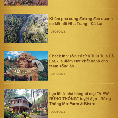
Khám phá cung đường đèo quanh
co kết nối Nha Trang - Đà Lạt
05/05/2023
.
Check in vườn cổ tích Tulu Tula Đà
Lạt, địa điểm cực chất dành cho
team sống ảo
20/05/2021
.
Lạc lối ở nhà hàng bí mật "VIEW
RỪNG THÔNG" tuyệt đẹp - Rừng
Thông Mơ Farm & Bistro
20/05/2021
.