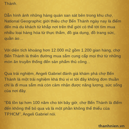
Thành.
Dẫn hình ảnh những hàng quán san sát bên trong khu chợ,
National Geographic giới thiệu chợ Bến Thành ngày nay là điểm
đến mà du khách từ khắp nơi trên thế giới có thể tới tìm mua
nhiều loại hàng hóa từ thực thẩm, đồ gia dụng, đồ trang sức,
quần áo…
Với diện tích khoảng hơn 12.000 m2 gồm 1.200 gian hàng, chợ
Bến Thành là thiên đường mua sắm cung cấp mọi thứ từ những
món ăn truyền thống đến sản phẩm thủ công...
Qua trải nghiệm, Angeli Gabriel đánh giá khám phá chợ Bến
Thành là một trải nghiệm khá thú vị vì tới đây không đơn thuần
chỉ là đi mua sắm mà còn cảm nhận được năng lượng, sức sống
của nơi đây.
“Đã tồn tại hơn 100 năm cho tới bây giờ, chợ Bến Thành là điểm
đến không thể bỏ qua và là một phần không thể thiếu của
TP.HCM”, Angeli Gabriel nói.
thanhnien.vn