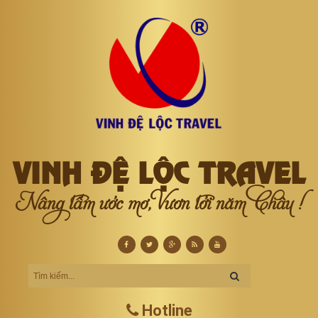
VINH ĐỆ LỘC TRAVEL
Nâng tầm ước mơ, Vươn tới năm Châu !
Hotline