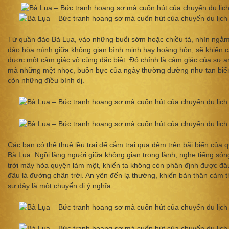
Từ quần đảo Bà Lụa, vào những buổi sớm hoặc chiều tà, nhìn ngắ
đảo hòa mình giữa không gian bình minh hay hoàng hôn, sẽ khiến 
được một cảm giác vô cùng đặc biệt. Đó chính là cảm giác của sự an
mà những mệt nhọc, buồn bực của ngày thường dường như tan biến
còn những điều bình dị.
Các bạn có thể thuê lều trại để cắm trại qua đêm trên bãi biển của 
Bà Lụa. Ngồi lặng người giữa không gian trong lành, nghe tiếng sóng
trời mây hòa quyện làm một, khiến ta không còn phân định được đâu
đâu là đường chân trời. An yên đến lạ thường, khiến bản thân cảm t
sự đây là một chuyến đi ý nghĩa.