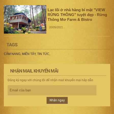
Lạc lối ở nhà hàng bí mật "VIEW
RỪNG THÔNG" tuyệt đẹp - Rừng
Thông Mơ Farm & Bistro
20/05/2021
.
TAGS
CẨM NANG
,
MIỀN TÂY
,
TIN TỨC
,
NHẬN MAIL KHUYẾN MÃI
Đăng ký ngay với chúng tôi để nhận mail khuyến mại hâp dẫn
Nhận ngay