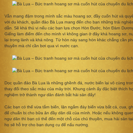
Vẫn mang đậm trong mình sắc màu hoang sơ, đầy cuốn hút và quyế
với du khách, quần đảo Bà Lụa mang đến cho bạn những trải nghi
dẫn. Sẽ khá thú vị nếu các bạn lựa chọn Hòn Đước, hòn Đàm Dươn
Giếng làm điểm đến cho mình vì không gian ở đây khá hoang sơ, n
lại trong lành và khá nông. Từ hòn này sang hòn khác chẳng cần phả
thuyền mà chỉ cần bơi qua vì nước cạn.
Dọc quần đảo Bà Lụa là những ghềnh đá, nước biển lại vô cùng tron
thay đổi theo sắc màu của mây trời. Khung cảnh ấy đặc biệt thích hợ
nghiệm trở thành ngư dân đánh bắt hải sản đấy!
Các bạn có thể vừa tắm biển, lặn ngắm đáy biển vừa bắt cá, cua, g
để chuẩn bị cho bữa ăn đầy dân dã của mình. Hoặc nếu không quen
ngư dân thì bạn có thể đến một chỗ của chủ thuyền, mua hải sản tạ
họ sẽ hỗ trợ cho bạn dụng cụ để nấu nướng.