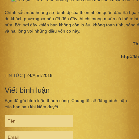
Chính sắc màu hoang sơ, bình dị của thiên nhiên quần đảo Bà Lụa 
du khách phương xa nếu đã đến đây thì chỉ mong muốn có thể ở lại
nữa. Bởi nơi đây khiến bạn không còn lo âu, không toan tính, sống 
và hài lòng với những điều vốn có này.
Th
http://
TIN TỨC
|
24/April/2018
Viết bình luận
Bạn đã gửi bình luận thành công. Chúng tôi sẽ đăng bình luận
của bạn sau khi kiểm duyệt.