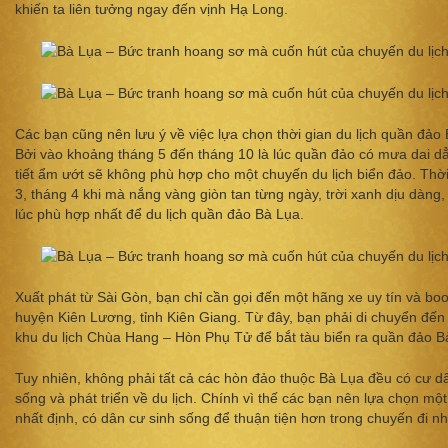
khiến ta liên tưởng ngay đến vịnh Hạ Long.
Các bạn cũng nên lưu ý về việc lựa chọn thời gian du lịch quần đảo
Bởi vào khoảng tháng 5 đến tháng 10 là lúc quần đảo có mưa dai dẳ
tiết ẩm ướt sẽ không phù hợp cho một chuyến du lịch biển đảo. Thời 
3, tháng 4 khi mà nắng vàng giòn tan từng ngày, trời xanh dịu dàng,
lúc phù hợp nhất để du lịch quần đảo Bà Lụa.
Xuất phát từ Sài Gòn, bạn chỉ cần gọi đến một hãng xe uy tín và bo
huyện Kiên Lương, tỉnh Kiên Giang. Từ đây, bạn phải di chuyển đến
khu du lịch Chùa Hang – Hòn Phụ Tử để bắt tàu biển ra quần đảo B
Tuy nhiên, không phải tất cả các hòn đảo thuộc Bà Lụa đều có cư d
sống và phát triển về du lịch. Chính vì thế các bạn nên lựa chọn mộ
nhất định, có dân cư sinh sống để thuận tiện hơn trong chuyến đi nh