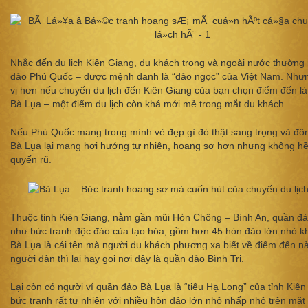
Nhắc đến du lịch Kiên Giang, du khách trong và ngoài nước thường 
đảo Phú Quốc – được mệnh danh là “đảo ngọc” của Việt Nam. Nhưn
vị hơn nếu chuyến du lịch đến Kiên Giang của bạn chọn điểm đến l
Bà Lụa – một điểm du lịch còn khá mới mẻ trong mắt du khách.
Nếu Phú Quốc mang trong mình vẻ đẹp gì đó thật sang trọng và đôn
Bà Lụa lại mang hơi hướng tự nhiên, hoang sơ hơn nhưng không hề
quyến rũ.
Thuộc tỉnh Kiên Giang, nằm gần mũi Hòn Chông – Bình An, quần đ
như bức tranh độc đáo của tạo hóa, gồm hơn 45 hòn đảo lớn nhỏ k
Bà Lụa là cái tên mà người du khách phương xa biết về điểm đến nà
người dân thì lại hay gọi nơi đây là quần đảo Bình Trị.
Lại còn có người ví quần đảo Bà Lụa là “tiểu Hạ Long” của tỉnh Kiên
bức tranh rất tự nhiên với nhiều hòn đảo lớn nhỏ nhấp nhô trên mặt