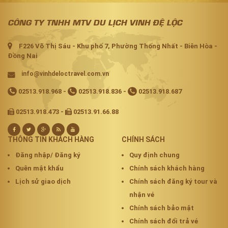
CÔNG TY TNHH MTV DU LỊCH VINH ĐỆ LỘC
F226 Võ Thị Sáu - Khu phố 7, Phường Thống Nhất - Biên Hòa -
Đồng Nai
info@vinhdeloctravel.com.vn
02513.918.968
-
02513.918.836
-
02513.918.687
02513.918.473 -
02513.91.66.88
THÔNG TIN KHÁCH HÀNG
CHÍNH SÁCH
Đăng nhập/ Đăng ký
Quy định chung
Quên mật khẩu
Chính sách khách hàng
Lịch sử giao dịch
Chính sách đăng ký tour và
nhận vé
Chính sách bảo mật
Chính sách đổi trả vé