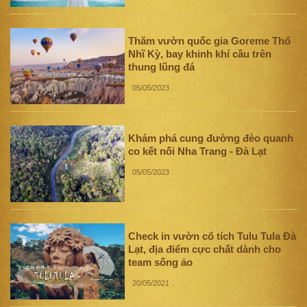
Thăm vườn quốc gia Goreme Thổ
Nhĩ Kỳ, bay khinh khí cầu trên
thung lũng đá
05/05/2023
.
Khám phá cung đường đèo quanh
co kết nối Nha Trang - Đà Lạt
05/05/2023
.
Check in vườn cổ tích Tulu Tula Đà
Lạt, địa điểm cực chất dành cho
team sống ảo
20/05/2021
.