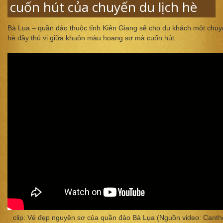
cuốn hút của chuyến du lịch hè
Bà Lụa – quần đảo thuộc tỉnh Kiên Giang sẽ cho du khách một chuyế
hè đầy thú vị giữa khuôn màu hoang sơ mà cuốn hút.
clip: Vẻ đẹp nguyên sơ của quần đảo Bà Lụa (Nguồn video: Canth