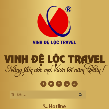
VINH ĐỆ LỘC TRAVEL
Nâng tầm ước mơ, Vươn tới năm Châu !
Hotline