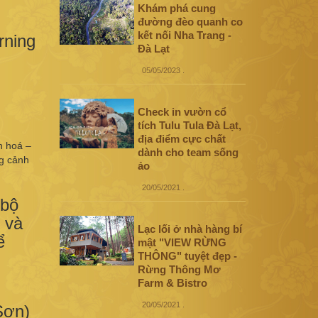
Khám phá cung
đường đèo quanh co
kết nối Nha Trang -
rning
Đà Lạt
05/05/2023
.
Check in vườn cổ
tích Tulu Tula Đà Lạt,
địa điểm cực chất
n hoá –
dành cho team sống
ng cảnh
ảo
20/05/2021
.
 bộ
 và
Lạc lối ở nhà hàng bí
ể
mật "VIEW RỪNG
THÔNG" tuyệt đẹp -
Rừng Thông Mơ
Farm & Bistro
20/05/2021
.
Sơn)