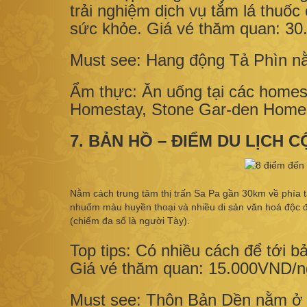
trải nghiệm dịch vụ tắm lá thuốc
sức khỏe. Giá vé thăm quan: 3
Must see: Hang động Tả Phìn n
Ẩm thực: Ăn uống tại các homes
Homestay, Stone Gar-den Home
7. BẢN HỒ – ĐIỂM DU LỊCH
Nằm cách trung tâm thị trấn Sa Pa gần 30km về phía t
nhuốm màu huyền thoại và nhiều di sản văn hoá độc đ
(chiếm đa số là người Tày).
Top tips: Có nhiều cách để tới b
Giá vé thăm quan: 15.000VND/n
Must see: Thôn Bản Dền nằm ở t