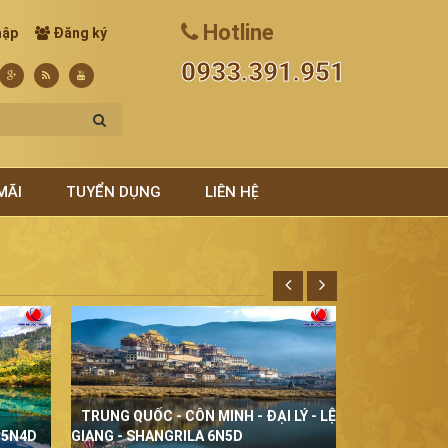
Hotline
hập
Đăng ký
0933.391.951
MÃI
TUYỂN DỤNG
LIÊN HỆ
TRUNG QUỐC - CÔN MINH - ĐẠI LÝ - LỆ
THÁI LAN Đ
 5N4D
GIANG - SHANGRILA 6N5D
5N4D