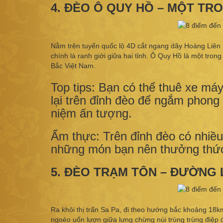
4. ĐÈO Ô QUY HỒ – MỘT TRO
Nằm trên tuyến quốc lộ 4D cắt ngang dãy Hoàng Liên S
chính là ranh giới giữa hai tỉnh. Ô Quy Hồ là một tro
Bắc Việt Nam.
Top tips: Bạn có thể thuê xe má
lại trên đỉnh đèo để ngắm phon
niệm ấn tượng.
Ẩm thực: Trên đỉnh đèo có nhiề
những món bạn nên thưởng thức
5. ĐÈO TRẠM TÔN – ĐƯỜNG 
Ra khỏi thị trấn Sa Pa, đi theo hướng bắc khoảng 18
ngoèo uốn lượn giữa lưng chừng núi trùng trùng điệp đ