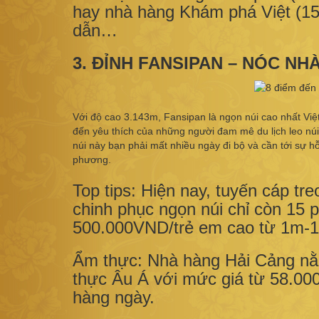
hay nhà hàng Khám phá Việt (15
dẫn…
3. ĐỈNH FANSIPAN – NÓC N
Với độ cao 3.143m, Fansipan là ngọn núi cao nhất Vi
đến yêu thích của những người đam mê du lịch leo nú
núi này bạn phải mất nhiều ngày đi bộ và cần tới sự 
phương.
Top tips: Hiện nay, tuyến cáp tr
chinh phục ngọn núi chỉ còn 15 
500.000VND/trẻ em cao từ 1m-1.
Ẩm thực: Nhà hàng Hải Cảng nằm
thực Âu Á với mức giá từ 58.0
hàng ngày.