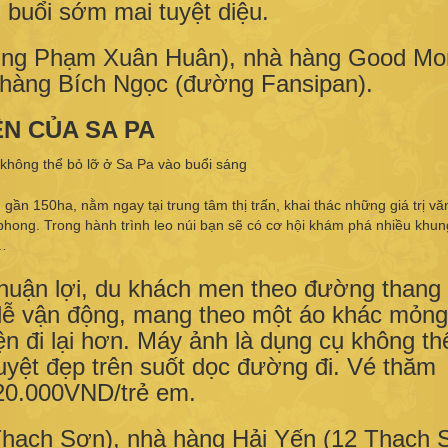
 buổi sớm mai tuyệt diệu.
ng Phạm Xuân Huân), nhà hàng Good Mo
 hàng Bích Ngọc (đường Fansipan).
ÊN CỦA SA PA
ần 150ha, nằm ngay tại trung tâm thị trấn, khai thác những giá trị vă
phong. Trong hành trình leo núi bạn sẽ có cơ hội khám phá nhiều khu
y…
 thuận lợi, du khách men theo đường thang
c dễ vận động, mang theo một áo khác mỏng
ện đi lại hơn. Máy ảnh là dụng cụ không th
tuyệt đẹp trên suốt dọc đường đi. Vé thăm
20.000VND/trẻ em.
Thạch Sơn), nhà hàng Hải Yến (12 Thạch 