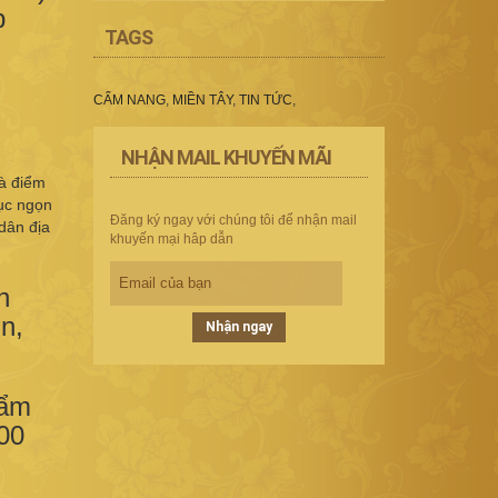
p
TAGS
CẨM NANG
,
MIỀN TÂY
,
TIN TỨC
,
NHẬN MAIL KHUYẾN MÃI
là điểm
hục ngọn
Đăng ký ngay với chúng tôi để nhận mail
dân địa
khuyến mại hâp dẫn
n
n,
Nhận ngay
 ẩm
00