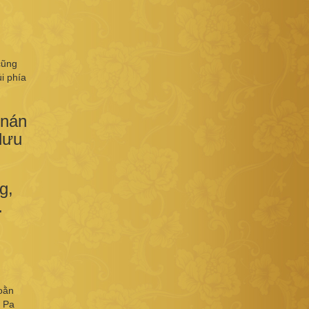
cũng
i phía
 nán
lưu
g,
…
oằn
a Pa