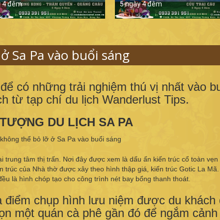
y 4 đêm
5 ngày 4 đêm
ở Sa Pa vào buổi sáng
 để có những trải nghiệm thú vị nhất vào b
h từ tạp chí du lịch Wanderlust Tips.
U TƯỢNG DU LỊCH SA PA
trung tâm thị trấn. Nơi đây được xem là dấu ấn kiến trúc cổ toàn vẹn
n trúc của Nhà thờ được xây theo hình thập giá, kiến trúc Gotic La Mã.
ều là hình chóp tạo cho công trình nét bay bổng thanh thoát.
ịa điểm chụp hình lưu niệm được du khách
chọn một quán cà phê gần đó để ngắm cảnh