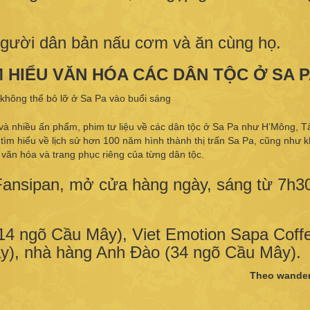
người dân bản nấu cơm và ăn cùng họ.
ÌM HIỂU VĂN HÓA CÁC DÂN TỘC Ở SA 
và nhiều ấn phẩm, phim tư liệu về các dân tộc ở Sa Pa như H’Mông, Tà
tìm hiểu về lịch sử hơn 100 năm hình thành thị trấn Sa Pa, cũng như 
 văn hóa và trang phục riêng của từng dân tộc.
 Fansipan, mở cửa hàng ngày, sáng từ 7h30
(14 ngõ Cầu Mây), Viet Emotion Sapa Coff
y), nhà hàng Anh Đào (34 ngõ Cầu Mây).
Theo wander