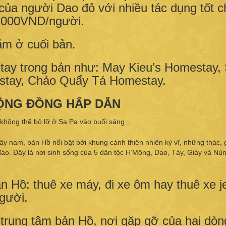
 của người Dao đỏ với nhiều tác dụng tốt c
0.000VND/người.
ằm ở cuối bản.
tay trong bản như: May Kieu’s Homestay,
stay, Chảo Quẩy Tá Homestay.
 CỘNG ĐỒNG HẤP DẪN
ây nam, bản Hồ nổi bật bởi khung cảnh thiên nhiên kỳ vĩ, những thác,
áo. Đây là nơi sinh sống của 5 dân tộc H’Mông, Dao, Tày, Giáy và Nù
ản Hồ: thuê xe máy, đi xe ôm hay thuê xe j
gười.
rung tâm bản Hồ, nơi gặp gỡ của hai dòn