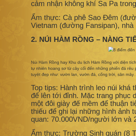
cảm nhận không khí Sa Pa trong
Ẩm thực: Cà phê Sao Đêm (đườ
Vietnam (đường Fansipan), nhà
2. NÚI HÀM RỒNG – NÀNG TI
Núi Hàm Rồng hay Khu du lịch Hàm Rồng với diện tích g
tự nhiên hoang sơ từ cây cối đến những phiến đá rêu 
tuyệt đẹp như: vườn lan, vườn đá, cổng trời, sân mâ
Top tips: Hành trình leo núi khá
để lên tới đỉnh. Mặc trang phụ
một đôi giày đế mềm để thuận ti
thiếu để ghi lại những hình ảnh 
quan: 70.000VND/người lớn và 
Ẩm thực: Trường Sinh quán (8 