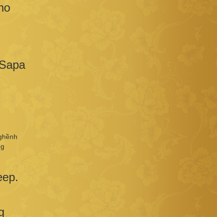
ho
 Sapa
 ghềnh
ng
eep.
g