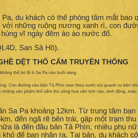
a Pa, du khách có thể phóng tầm mắt bao 
i với những ruộng nương xanh rì, con đườ
c hùng vĩ ngày đêm ào ào nước đổ.
QL4D, San Sả Hồ).
U NGHỀ DỆT THỔ CẨM TRUYỀN THỐNG
Mông. Con đường vào bản Tả Phìn men theo sườn núi quanh co bên n
ới những sản phẩm thổ cẩm thủ công hoa văn tinh xảo, sinh động, màu 
trấn Sa Pa khoảng 12km. Từ trung tâm bạn 
m, đến ngã rẽ bên trái, gặp một trạm thu 
nữa là đến đầu bản Tả Phìn, nhiều phụ n
 khó để bạn nhận ra. Tại bản, du khách có