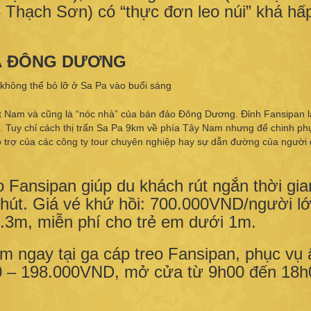
 Thạch Sơn) có “thực đơn leo núi” khá hấ
HÀ ĐÔNG DƯƠNG
ệt Nam và cũng là “nóc nhà” của bán đảo Đông Dương. Đỉnh Fansipan 
i. Tuy chỉ cách thị trấn Sa Pa 9km về phía Tây Nam nhưng để chinh p
hỗ trợ của các công ty tour chuyên nghiệp hay sự dẫn đường của người 
eo Fansipan giúp du khách rút ngắn thời gia
phút. Giá vé khứ hồi: 700.000VND/người lớ
3m, miễn phí cho trẻ em dưới 1m.
 ngay tại ga cáp treo Fansipan, phục vụ
00 – 198.000VND, mở cửa từ 9h00 đến 18h