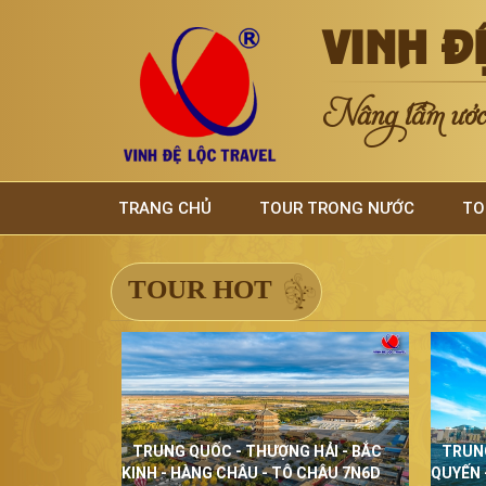
VINH Đ
Nâng tầm ước 
TRANG CHỦ
TOUR TRONG NƯỚC
TO
TOUR HOT
TRUNG QUỐC - THƯỢNG HẢI - BẮC
TRUN
KINH - HÀNG CHÂU - TÔ CHÂU 7N6D
QUYẾN 