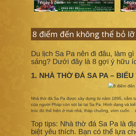
7 ngày 6 đêm
5 ngà
8 điểm đến không thể bỏ lỡ 
Du lịch Sa Pa nên đi đâu, làm gì
sáng? Dưới đây là 8 gợi ý hữu íc
1. NHÀ THỜ ĐÁ SA PA – BIỂ
Nhà thờ đá Sa Pa được xây dựng từ năm 1895, nằm tại 
của người Pháp còn sót lại tại Sa Pa. Hình dạng và kiế
trúc đó thể hiện ở mái nhà, tháp chuông, vòm cuốn… đ
Top tips: Nhà thờ đá Sa Pa là đ
biệt yêu thích. Bạn có thể lựa 