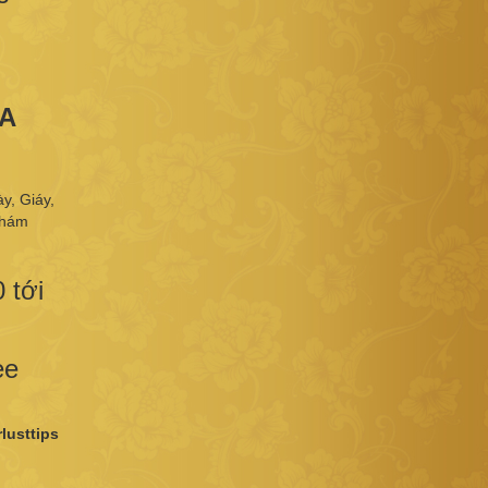
PA
y, Giáy,
khám
 tới
ee
lusttips