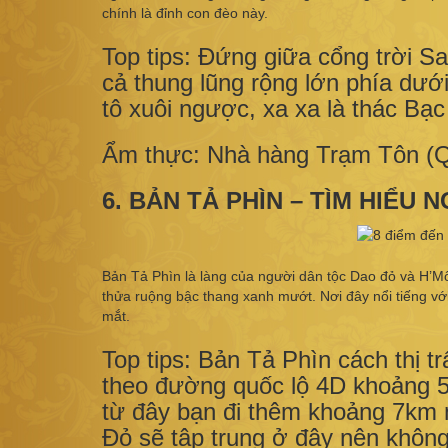
chính là đỉnh con đèo này.
Top tips: Đứng giữa cổng trời S
cả thung lũng rộng lớn phía dướ
tô xuôi ngược, xa xa là thác Bạ
Ẩm thực: Nhà hàng Trạm Tôn (
6. BẢN TẢ PHÌN – TÌM HIỂ
Bản Tả Phìn là làng của người dân tộc Dao đỏ và H’
thửa ruộng bậc thang xanh mướt. Nơi đây nổi tiếng v
mắt.
Top tips: Bản Tả Phìn cách thị 
theo đường quốc lộ 4D khoảng 5k
từ đây bạn đi thêm khoảng 7km 
Đỏ sẽ tập trung ở đây nên không