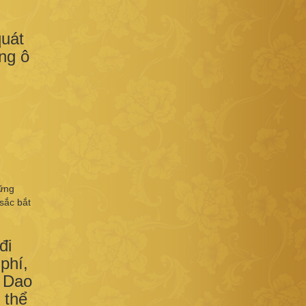
quát
ng ô
hững
sắc bắt
đi
phí,
ữ Dao
 thể