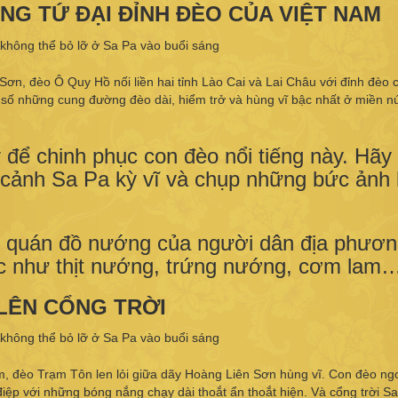
NG TỨ ĐẠI ĐỈNH ĐÈO CỦA VIỆT NAM
ơn, đèo Ô Quy Hồ nối liền hai tỉnh Lào Cai và Lai Châu với đỉnh đèo 
ng số những cung đường đèo dài, hiểm trở và hùng vĩ bậc nhất ở miền nú
y để chinh phục con đèo nổi tiếng này. Hãy
g cảnh Sa Pa kỳ vĩ và chụp những bức ảnh 
u quán đồ nướng của người dân địa phươn
 như thịt nướng, trứng nướng, cơm lam
LÊN CỔNG TRỜI
km, đèo Trạm Tôn len lỏi giữa dãy Hoàng Liên Sơn hùng vĩ. Con đèo ng
iệp với những bóng nắng chạy dài thoắt ẩn thoắt hiện. Và cổng trời S