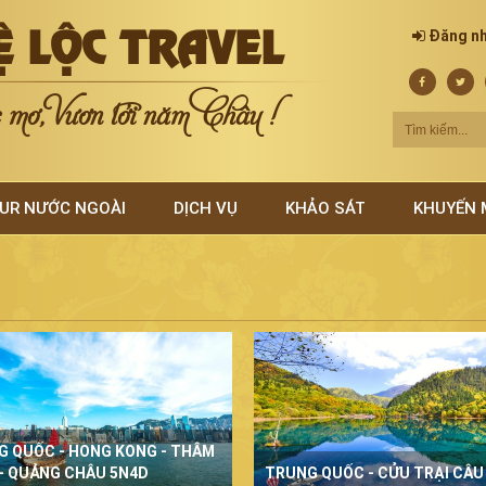
Ệ LỘC TRAVEL
Đăng n
mơ, Vươn tới năm Châu !
UR NƯỚC NGOÀI
DỊCH VỤ
KHẢO SÁT
KHUYẾN 
G QUỐC - HONG KONG - THÂM
- QUẢNG CHÂU 5N4D
TRUNG QUỐC - CỬU TRẠI CÂU