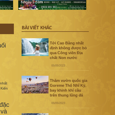
6 ngày 5 đêm
5 ngày 4 đê
BÀI VIẾT KHÁC
Tới Cao Bằng nhất
uổi
định không được bỏ
qua Công viên Địa
chất Non nước
05/05/2023
.
Thăm vườn quốc gia
 nhất
Goreme Thổ Nhĩ Kỳ,
 Kiến
bay khinh khí cầu
trên thung lũng đá
 đặc
05/05/2023
.
 và