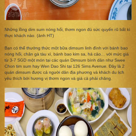
Những lồng dim sum nóng hổi, thơm ngon đủ sức quyến rũ bất kì
thực khách nào. (ảnh HT)
Bạn có thể thưởng thức một bữa dimsum linh đình với bánh bao
nóng hổi, chân gà tàu xì, bánh bao kim sa, há cảo… với mức giá
từ 3-7 SGD một món tại các quán Dimsum bình dân như Swee
Chon tim sum hay Wen Dao Shi tại 126 Sims Avenue. Đây là 2
quán dimsum được cả người dân địa phương và khách du lịch
yêu thích bởi hương vị thơm ngon và giá cả phải chăng.