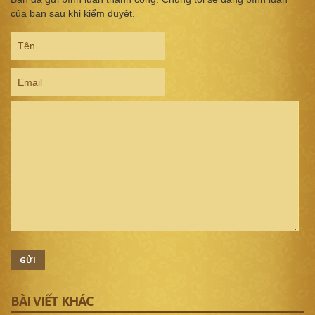
của bạn sau khi kiểm duyệt.
GỬI
BÀI VIẾT KHÁC