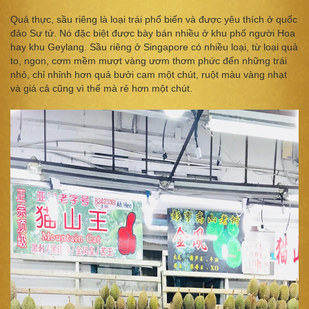
Quả thực, sầu riêng là loại trái phổ biến và được yêu thích ở quốc
đảo Sư tử. Nó đặc biệt được bày bán nhiều ở khu phố người Hoa
hay khu Geylang. Sầu riêng ở Singapore có nhiều loại, từ loại quả
to, ngon, cơm mềm mượt vàng ươm thơm phức đến những trái
nhỏ, chỉ nhỉnh hơn quả bưởi cam một chút, ruột màu vàng nhạt
và giá cả cũng vì thế mà rẻ hơn một chút.