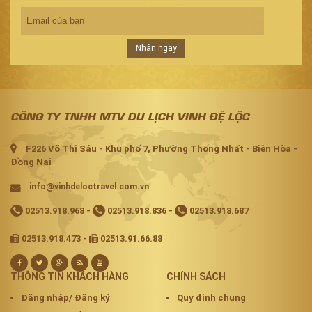
Nhận ngay
CÔNG TY TNHH MTV DU LỊCH VINH ĐỆ LỘC
F226 Võ Thị Sáu - Khu phố 7, Phường Thống Nhất - Biên Hòa -
Đồng Nai
info@vinhdeloctravel.com.vn
02513.918.968
-
02513.918.836
-
02513.918.687
02513.918.473 -
02513.91.66.88
THÔNG TIN KHÁCH HÀNG
CHÍNH SÁCH
Đăng nhập/ Đăng ký
Quy định chung