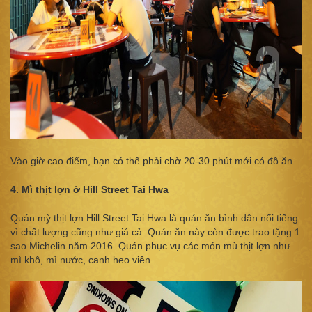
Vào giờ cao điểm, bạn có thể phải chờ 20-30 phút mới có đồ ăn
4. Mì thịt lợn ở Hill Street Tai Hwa
Quán mỳ thịt lợn Hill Street Tai Hwa là quán ăn bình dân nổi tiếng
vì chất lượng cũng như giá cả. Quán ăn này còn được trao tặng 1
sao Michelin năm 2016. Quán phục vụ các món mù thịt lợn như
mì khô, mì nước, canh heo viên…