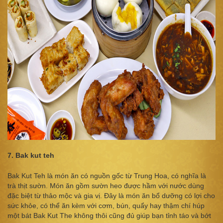
7. Bak kut teh
Bak Kut Teh là món ăn có nguồn gốc từ Trung Hoa, có nghĩa là
trà thịt sườn. Món ăn gồm sườn heo được hầm với nước dùng
đặc biệt từ thảo mộc và gia vị. Đây là món ăn bổ dưỡng có lợi cho
sức khỏe, có thể ăn kèm với cơm, bún, quẩy hay thậm chí húp
một bát Bak Kut The không thôi cũng đủ giúp bạn tỉnh táo và​ bớ​t