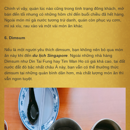
Chính vì vậy, quán lúc nào cũng trong tình trạng đông khách, mở
bán đến tối nhưng có những hôm chỉ đến buổi chiều đã hết hàng.
Ngoài món mì gà nước tương trứ danh, quán còn phục vụ cơm,
mì xá xíu, rau xào và một vài món ăn khác.
6. Dimsum
Nếu là một người yêu thích dimsum, bạn không nên bỏ qua món
ăn này khi đến
du lịch Singapore
. Ngoài những nhà hàng
Dimsum như Din Tai Fung hay Tim Wan Ho có giá khá cao, tại đất
nước đắt đỏ bậc nhất châu Á này, bạn vẫn có thể thưởng thức
dimsum tại những quán bình dân hơn, mà chất lượng món ăn thì
vẫn ngon tuyệt.