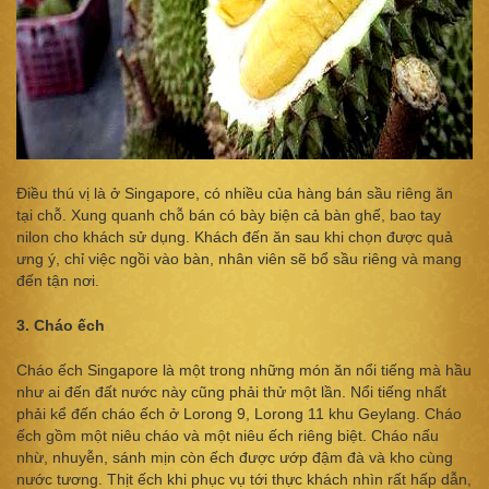
Điều thú vị là ở Singapore, có nhiều của hàng bán sầu riêng ăn
tại chỗ. Xung quanh chỗ bán có bày biện cả bàn ghế, bao tay
nilon cho khách sử dụng. Khách đến ăn sau khi chọn được quả
ưng ý, chỉ việc ngồi vào bàn, nhân viên sẽ bổ sầu riêng và mang
đến tận nơi.
3. Cháo ếch
Cháo ếch Singapore là một trong những món ăn nổi tiếng mà hầu
như ai đến đất nước này cũng phải thử một lần. Nổi tiếng nhất
phải kể đến cháo ếch ở Lorong 9, Lorong 11 khu Geylang. Cháo
ếch gồm một niêu cháo và một niêu ếch riêng biệt. Cháo nấu
nhừ, nhuyễn, sánh mịn còn ếch được ướp đậm đà và kho cùng
nước tương. Thịt ếch khi phục vụ tới thực khách nhìn rất hấp dẫn,