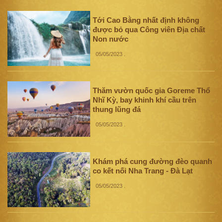
Tới Cao Bằng nhất định không
được bỏ qua Công viên Địa chất
Non nước
05/05/2023
.
Thăm vườn quốc gia Goreme Thổ
Nhĩ Kỳ, bay khinh khí cầu trên
thung lũng đá
05/05/2023
.
Khám phá cung đường đèo quanh
co kết nối Nha Trang - Đà Lạt
05/05/2023
.