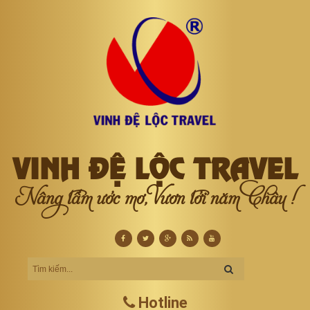
VINH ĐỆ LỘC TRAVEL
Nâng tầm ước mơ, Vươn tới năm Châu !
Hotline