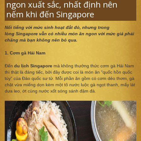
ngon xuất sắc, nhất định nên
nếm khi đến Singapore
Nổi tiếng với mức sinh hoạt đắt đỏ, nhưng trong
lòng Singapore vẫn có nhiều món ăn ngon với mức giá phải
chăng mà bạn không nên bỏ qua.
1. Cơm gà Hải Nam
Đến
du lịch Singapore
mà không thưởng thức cơm gà Hải Nam
thì thật là đáng tiếc, bởi đây được coi là món ăn “quốc hồn quốc
túy” của Đảo quốc sư tử. Mỗi phần ăn gồm có cơm dẻo thơm, gà
chặt vừa miếng dọn kèm một tô nước luộc gà ngọt thanh, mấy lát
dưa leo, ớt cùng nước xốt sóng sánh đậm đà.