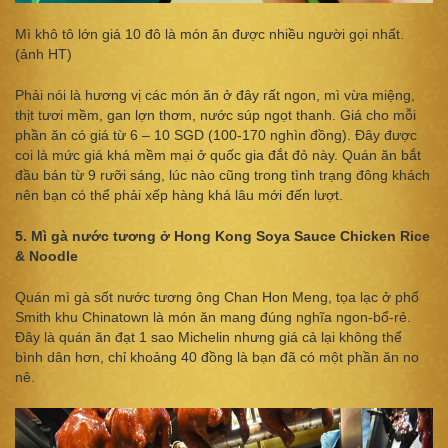
Mì​ khô​ tô​ lớ​n giá​ 10 đô​ là​ mó​n ă​n đ​ượ​c nhiều​ ngư​ời​ gọi​ nhất.
(ảnh​ HT)
Phải nói là hương vị các món ăn ở đây rất ngon, mì vừa miệng,
thịt tươi mềm, gan lợn thơm, nước súp ngọt thanh. Giá cho mỗi
phần ăn có giá từ 6 – 10 SGD (100-170 nghìn đồng). Đây được
coi là mức giá khá mềm mại ở quốc gia đắt đỏ này. Quán ăn bắt
đầu bán từ 9 rưỡi sáng, lúc nào cũng trong tình trạng đông khách
nên bạn có thể phải xếp hàng khá lâu mới đến lượt.
5. Mì gà nước tương ở Hong Kong Soya Sauce Chicken Rice
& Noodle
Quán mì gà sốt nước tương ông Chan Hon Meng, tọa lạc ở phố
Smith khu Chinatown là món ăn mang đúng nghĩa ngon-bổ-rẻ.
Đây là quán ăn đạt 1 sao Michelin nhưng giá cả lại không thể
bình dân hơn, chỉ khoảng 40 đồng là bạn đã có một phần ăn no
nê.