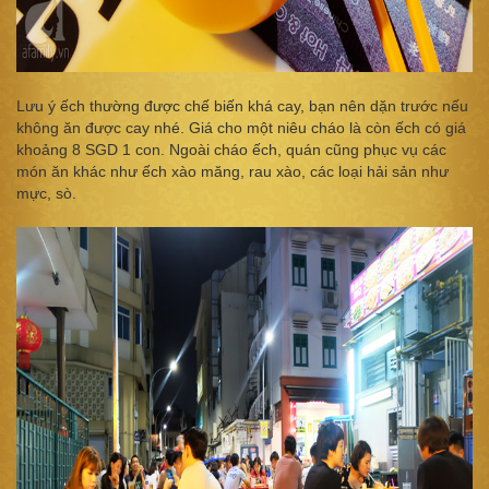
Lưu ý ếch thường được chế biến khá cay, bạn nên dặn trước nếu
không ăn được cay nhé. Giá cho một niêu cháo là còn ếch có giá
khoảng 8 SGD 1 con. Ngoài cháo ếch, quán cũng phục vụ các
món ăn khác như ếch xào măng, rau xào, các loại hải sản như
mực, sò.