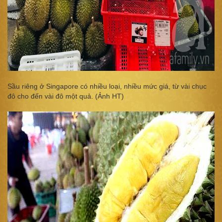
Sầu riêng ở Singapore có nhiều loại, nhiều mức giá, từ vài chục
đô cho đến vài đô một quả. (Ảnh​ HT)