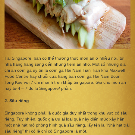
Tại Singapore, bạn có thể thưởng thức món ăn ở nhiều nơi, từ
nhà hàng hàng sang đến những tiệm ăn nhỏ. Một số những địa
chỉ ăn cơm gà uy tín là cơm gà Hải Nam Tian Tian khu Maxwell
Food Centre hay chuỗi cửa hàng bán cơm gà Hải Nam Boon
Tong Kee với 7 chi nhánh trên khắp Singapore. Giá cho món ăn
này từ 4 – 7 đô la Singapore/ phần.
2. Sầu riêng
Singapore không phải là quốc gia duy nhất trong khu vực có sầu
riêng. Tuy nhiên, quốc gia ưu ái loại quả này điến mức xây hẳn
một nhà hát mô phỏng hình quả sầu riêng, lấy tên là “Nhà hát trái
sầu riêng” thì có lẽ chỉ có Singapore là một.