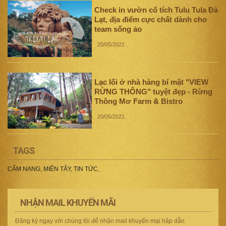
Check in vườn cổ tích Tulu Tula Đà
Lạt, địa điểm cực chất dành cho
team sống ảo
20/05/2021
.
Lạc lối ở nhà hàng bí mật "VIEW
RỪNG THÔNG" tuyệt đẹp - Rừng
Thông Mơ Farm & Bistro
20/05/2021
.
TAGS
CẨM NANG
,
MIỀN TÂY
,
TIN TỨC
,
NHẬN MAIL KHUYẾN MÃI
Đăng ký ngay với chúng tôi để nhận mail khuyến mại hâp dẫn