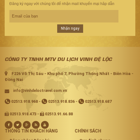
Đăng ký ngay với chúng tôi để nhận mail khuyến mại hâp dẫn
Nhận ngay
CÔNG TY TNHH MTV DU LỊCH VINH ĐỆ LỘC
F226 Võ Thị Sáu - Khu phố 7, Phường Thống Nhất - Biên Hòa -
Đồng Nai
info@vinhdeloctravel.com.vn
02513.918.968
-
02513.918.836
-
02513.918.687
02513.918.473 -
02513.91.66.88
THÔNG TIN KHÁCH HÀNG
CHÍNH SÁCH