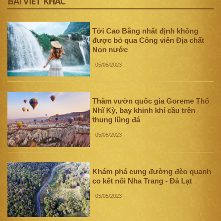
BÀI VIẾT KHÁC
Tới Cao Bằng nhất định không
được bỏ qua Công viên Địa chất
Non nước
05/05/2023
.
Thăm vườn quốc gia Goreme Thổ
Nhĩ Kỳ, bay khinh khí cầu trên
thung lũng đá
05/05/2023
.
Khám phá cung đường đèo quanh
co kết nối Nha Trang - Đà Lạt
05/05/2023
.