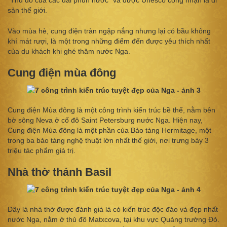
“Thủ đô của các đài phun nước” và được Unesco công nhận là di
sản thế giới.
Vào mùa hè, cung điện tràn ngập nắng nhưng lại có bầu không
khí mát rượi, là một trong những điểm đến được yêu thích nhất
của du khách khi ghé thăm nước Nga.
Cung điện mùa đông
Cung điện Mùa đông là một công trình kiến trúc bề thế, nằm bên
bờ sông Neva ở cố đô Saint Petersburg nước Nga. Hiện nay,
Cung điện Mùa đông là một phần của Bảo tàng Hermitage, một
trong ba bảo tàng nghệ thuật lớn nhất thế giới, nơi trưng bày 3
triệu tác phẩm giá trị.
Nhà thờ thánh Basil
Đây là nhà thờ được đánh giá là có kiến trúc độc đáo và đẹp nhất
nước Nga, nằm ở thủ đô Matxcova, tại khu vực Quảng trường Đỏ.