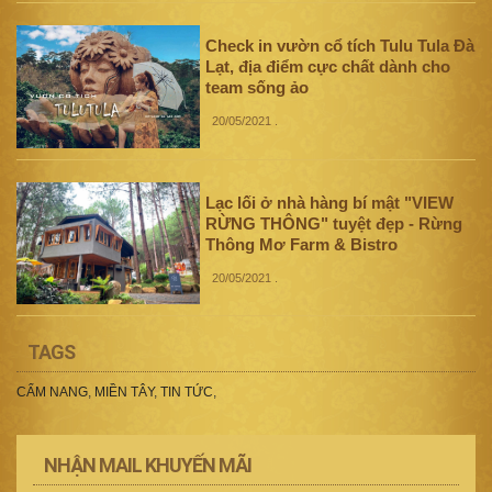
Check in vườn cổ tích Tulu Tula Đà
Lạt, địa điểm cực chất dành cho
team sống ảo
20/05/2021
.
Lạc lối ở nhà hàng bí mật "VIEW
RỪNG THÔNG" tuyệt đẹp - Rừng
Thông Mơ Farm & Bistro
20/05/2021
.
TAGS
CẨM NANG
,
MIỀN TÂY
,
TIN TỨC
,
NHẬN MAIL KHUYẾN MÃI