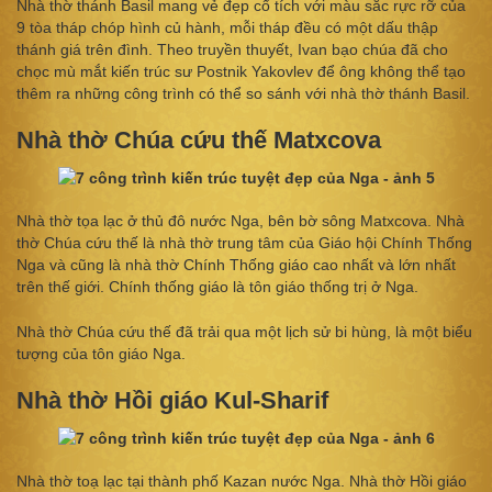
Nhà thờ thánh Basil mang vẻ đẹp cổ tích với màu sắc rực rỡ của
9 tòa tháp chóp hình củ hành, mỗi tháp đều có một dấu thập
thánh giá trên đình. Theo truyền thuyết, Ivan bạo chúa đã cho
chọc mù mắt kiến trúc sư Postnik Yakovlev để ông không thể tạo
thêm ra những công trình có thể so sánh với nhà thờ thánh Basil.
Nhà thờ Chúa cứu thế Matxcova
Nhà thờ tọa lạc ở thủ đô nước Nga, bên bờ sông Matxcova. Nhà
thờ Chúa cứu thế là nhà thờ trung tâm của Giáo hội Chính Thống
Nga và cũng là nhà thờ Chính Thống giáo cao nhất và lớn nhất
trên thế giới. Chính thống giáo là tôn giáo thống trị ở Nga.
Nhà thờ Chúa cứu thế đã trải qua một lịch sử bi hùng, là một biểu
tượng của tôn giáo Nga.
Nhà thờ Hồi giáo Kul-Sharif
Nhà thờ toạ lạc tại thành phố Kazan nước Nga. Nhà thờ Hồi giáo