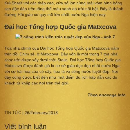
Kul-Sharif với các tháp cao, cửa sổ lớn cùng mái vòm hình bông
sen độc đáo trên tổng thể màu xanh da trời nổi bật. Đây là thánh
đường Hồi giáo có quy mô lớn nhất nước Nga hiện nay.
Đại học Tổng hợp Quốc gia Matxcova
Tòa nhà chính của Đại học Tổng hợp Quốc gia Matxcova nằm
trên đồi Chim sẻ, ở Matxcova. Đây vốn là một trong 7 toà nhà
chọc trời được xây dưới thời Stalin. Đại học Tổng hợp Quốc gia
Matxcova được đánh giá là cơ sở giáo dục đẹp nhất nước Nga,
với sự hài hòa của cỏ cây, hoa lá và sông nước tuyệt đẹp. Nơi
đây cũng được biết đến như một điểm du lịch hấp dẫn các du
khách từ khắp các nơi trên thế giới.
Theo nuocnga.info
TIN TỨC
|
26/February/2018
Viết bình luận