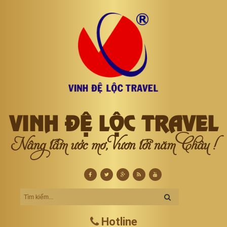
VINH ĐỆ LỘC TRAVEL
Nâng tầm ước mơ, Vươn tới năm Châu !
Hotline