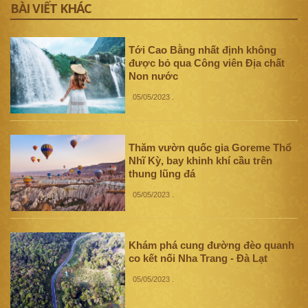
BÀI VIẾT KHÁC
Tới Cao Bằng nhất định không
được bỏ qua Công viên Địa chất
Non nước
05/05/2023
.
Thăm vườn quốc gia Goreme Thổ
Nhĩ Kỳ, bay khinh khí cầu trên
thung lũng đá
05/05/2023
.
Khám phá cung đường đèo quanh
co kết nối Nha Trang - Đà Lạt
05/05/2023
.