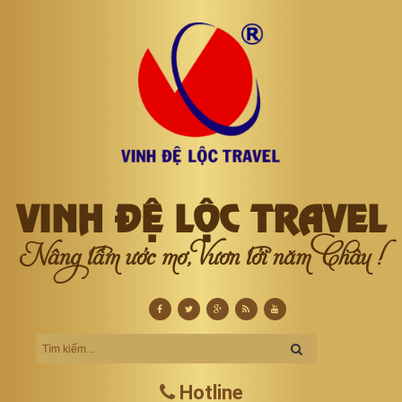
VINH ĐỆ LỘC TRAVEL
Nâng tầm ước mơ, Vươn tới năm Châu !
Hotline