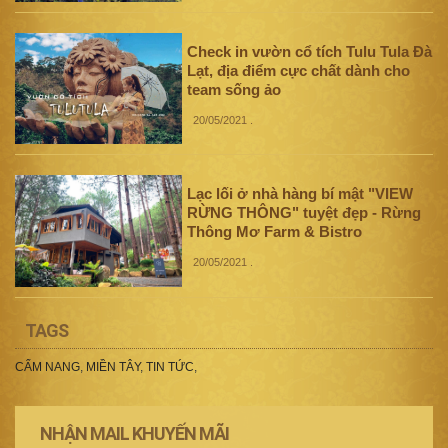
Check in vườn cổ tích Tulu Tula Đà
Lạt, địa điểm cực chất dành cho
team sống ảo
20/05/2021
.
Lạc lối ở nhà hàng bí mật "VIEW
RỪNG THÔNG" tuyệt đẹp - Rừng
Thông Mơ Farm & Bistro
20/05/2021
.
TAGS
CẨM NANG
,
MIỀN TÂY
,
TIN TỨC
,
NHẬN MAIL KHUYẾN MÃI