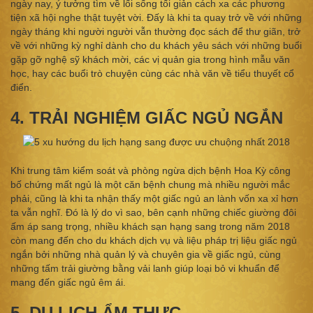
ngày nay, ý tưởng tìm về lối sống tối giản cách xa các phương
tiện xã hội nghe thật tuyệt vời. Đấy là khi ta quay trở về với những
ngày tháng khi người người vẫn thường đọc sách để thư giãn, trở
về với những kỳ nghỉ dành cho du khách yêu sách với những buổi
gặp gỡ nghệ sỹ khách mời, các vị quản gia trong hình mẫu văn
học, hay các buổi trò chuyện cùng các nhà văn về tiểu thuyết cổ
điển.
4. TRẢI NGHIỆM GIẤC NGỦ NGẮN
Khi trung tâm kiểm soát và phòng ngừa dịch bệnh Hoa Kỳ công
bố chứng mất ngủ là một căn bệnh chung mà nhiều người mắc
phải, cũng là khi ta nhận thấy một giấc ngủ an lành vốn xa xỉ hơn
ta vẫn nghĩ. Đó là lý do vì sao, bên cạnh những chiếc giường đôi
ấm áp sang trọng, nhiều khách sạn hạng sang trong năm 2018
còn mang đến cho du khách dịch vụ và liệu pháp trị liệu giấc ngủ
ngắn bởi những nhà quản lý và chuyên gia về giấc ngủ, cùng
những tấm trải giường bằng vải lanh giúp loại bỏ vi khuẩn để
mang đến giấc ngủ êm ái.
5. DU LỊCH ẨM THỰC