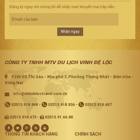
Đăng ký ngay với chúng tôi để nhận mail khuyến mại hâp dẫn
Nhận ngay
CÔNG TY TNHH MTV DU LỊCH VINH ĐỆ LỘC
F226 Võ Thị Sáu - Khu phố 7, Phường Thống Nhất - Biên Hòa -
Đồng Nai
info@vinhdeloctravel.com.vn
02513.918.968
-
02513.918.836
-
02513.918.687
02513.918.473 -
02513.91.66.88
THÔNG TIN KHÁCH HÀNG
CHÍNH SÁCH