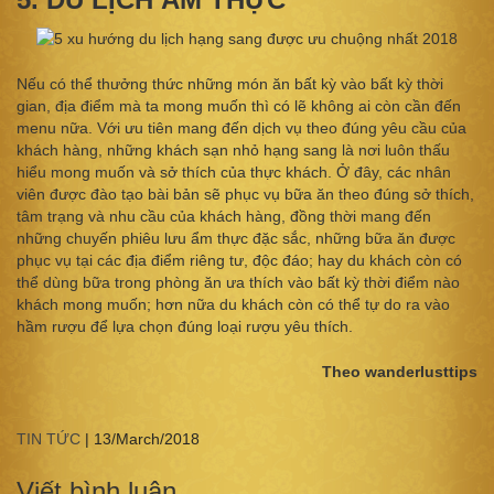
Nếu có thể thưởng thức những món ăn bất kỳ vào bất kỳ thời
gian, địa điểm mà ta mong muốn thì có lẽ không ai còn cần đến
menu nữa. Với ưu tiên mang đến dịch vụ theo đúng yêu cầu của
khách hàng, những khách sạn nhỏ hạng sang là nơi luôn thấu
hiểu mong muốn và sở thích của thực khách. Ở đây, các nhân
viên được đào tạo bài bản sẽ phục vụ bữa ăn theo đúng sở thích,
tâm trạng và nhu cầu của khách hàng, đồng thời mang đến
những chuyến phiêu lưu ẩm thực đặc sắc, những bữa ăn được
phục vụ tại các địa điểm riêng tư, độc đáo; hay du khách còn có
thể dùng bữa trong phòng ăn ưa thích vào bất kỳ thời điểm nào
khách mong muốn; hơn nữa du khách còn có thể tự do ra vào
hầm rượu để lựa chọn đúng loại rượu yêu thích.
Theo wanderlusttips
TIN TỨC
|
13/March/2018
Viết bình luận