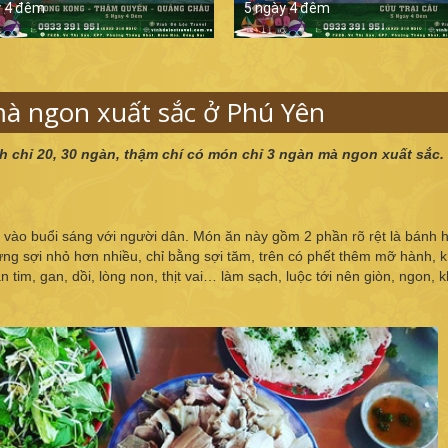
y 4 đêm
5 ngày 4 đêm
mà ngon xuất sắc ở Phú Yên
h chỉ 20, 30 ngàn, thậm chí có món chỉ 3 ngàn mà ngon xuất sắc.
 vào buổi sáng với người dân. Món ăn này gồm 2 phần rõ rệt là bánh h
ưng sợi nhỏ hơn nhiều, chỉ bằng sợi tăm, trên có phết thêm mỡ hành, k
 tim, gan, dồi, lòng non, thịt vai… làm sạch, luộc tới nên giòn, ngon, 