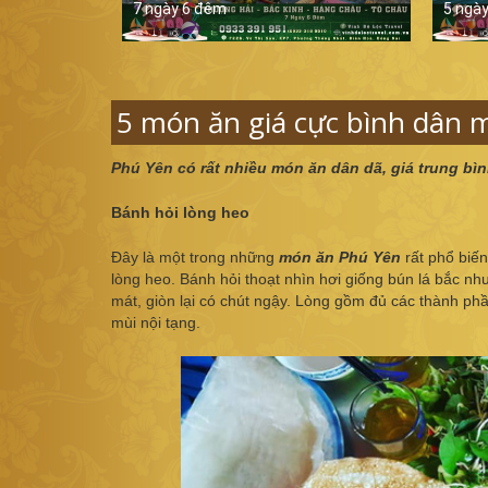
7 ngày 6 đêm
5 ngà
5 món ăn giá cực bình dân 
Phú Yên có rất nhiều món ăn dân dã, giá trung bìn
Bánh hỏi lòng heo
Đây là một trong những
món ăn Phú Yên
rất phổ biến
lòng heo. Bánh hỏi thoạt nhìn hơi giống bún lá bắc nh
mát, giòn lại có chút ngậy. Lòng gồm đủ các thành phần
mùi nội tạng.