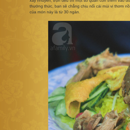
xay nhuyễn, trộn đều thì một số quán còn thêm vào đó
thưởng thức, bạn sẽ chẳng chịu nổi cái mùi vị thơm 
của món này là từ 30 ngàn.