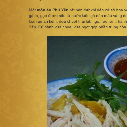
Một
món ăn Phú Yên
rất nên thử khi đến xứ sở hoa 
gà ta, gạo được nấu từ nước luộc gà nên màu vàng ó
loại rau ăn kèm: dưa chuột thái lát, ngò, rau răm, h
Yên. Củ hành vừa chua, vừa ngọt góp phần trung hòa 