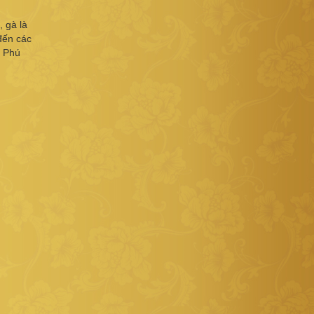
 gà là
đến các
à Phú