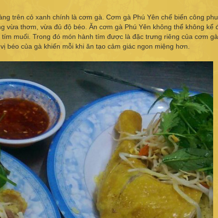
vàng trên cỏ xanh chính là cơm gà. Cơm gà Phú Yên chế biến công phu,
ng vừa thơm, vừa đủ độ béo. Ăn cơm gà Phú Yên không thể không kể 
ành tím muối. Trong đó món hành tím được là đặc trưng riêng của cơm g
vị béo của gà khiến mỗi khi ăn tạo cảm giác ngon miệng hơn.