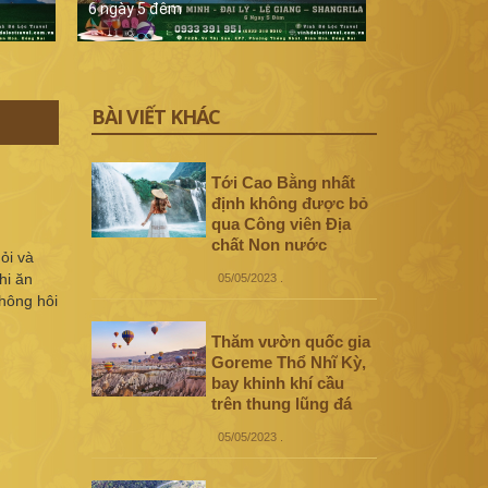
6 ngày 5 đêm
5 ngày 4 đê
BÀI VIẾT KHÁC
Tới Cao Bằng nhất
định không được bỏ
qua Công viên Địa
chất Non nước
ỏi và
hi ăn
05/05/2023
.
không hôi
Thăm vườn quốc gia
Goreme Thổ Nhĩ Kỳ,
bay khinh khí cầu
trên thung lũng đá
05/05/2023
.