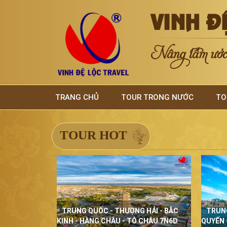
VINH Đ
Nâng tầm ước 
TRANG CHỦ
TOUR TRONG NƯỚC
TO
TOUR HOT
TRUNG QUỐC - THƯỢNG HẢI - BẮC
TRUN
KINH - HÀNG CHÂU - TÔ CHÂU 7N6D
QUYẾN 