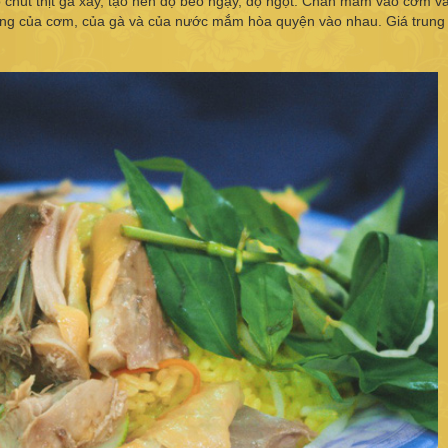
 chút thịt gà xay, tạo nên độ béo ngậy, độ ngọt. Chan mắm vào cơm và
nồng của cơm, của gà và của nước mắm hòa quyện vào nhau. Giá trung