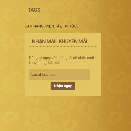
TAGS
CẨM NANG
,
MIỀN TÂY
,
TIN TỨC
,
NHẬN MAIL KHUYẾN MÃI
Đăng ký ngay với chúng tôi để nhận mail
khuyến mại hâp dẫn
Nhận ngay