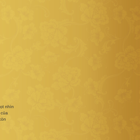
ọt nhìn
 của
còn