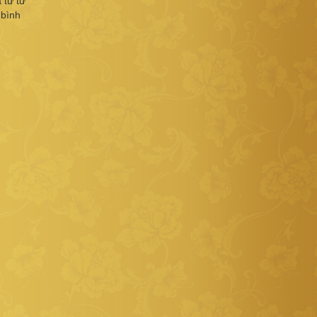
 từ từ
 bình