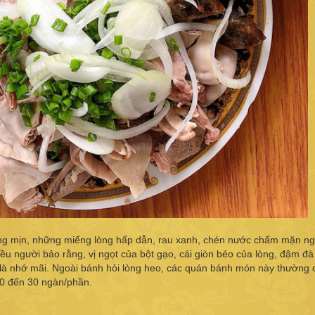
ắng mịn, những miếng lòng hấp dẫn, rau xanh, chén nước chấm mặn ng
iều người bảo rằng, vị ngọt của bột gạo, cái giòn béo của lòng, đậm đà
 là nhớ mãi. Ngoài bánh hỏi lòng heo, các quán bánh món này thường 
20 đến 30 ngàn/phần.