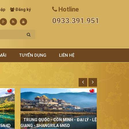
Hotline
hập
Đăng ký
0933.391.951
MÃI
TUYỂN DỤNG
LIÊN HỆ
TRUNG QUỐC - CÔN MINH - ĐẠI LÝ - LỆ
THÁI LAN Đ
 5N4D
GIANG - SHANGRILA 6N5D
5N4D