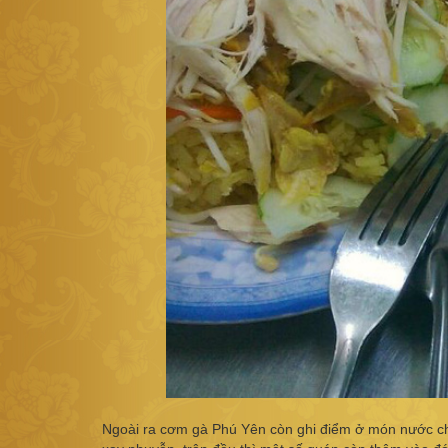
Ngoài ra cơm gà Phú Yên còn ghi điểm ở món nước ch