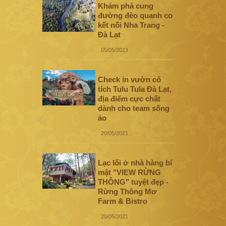
Khám phá cung
đường đèo quanh co
kết nối Nha Trang -
Đà Lạt
05/05/2023
.
Check in vườn cổ
tích Tulu Tula Đà Lạt,
địa điểm cực chất
dành cho team sống
ảo
20/05/2021
.
Lạc lối ở nhà hàng bí
mật "VIEW RỪNG
THÔNG" tuyệt đẹp -
Rừng Thông Mơ
Farm & Bistro
20/05/2021
.