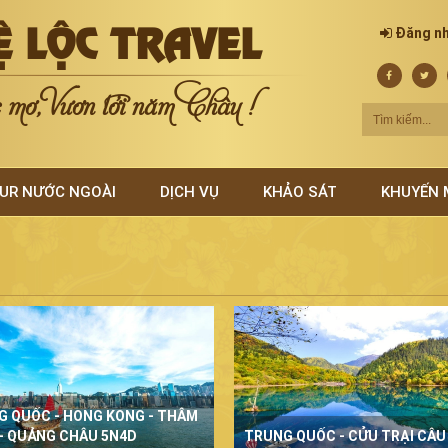
Ệ LỘC TRAVEL
Đăng n
mơ, Vươn tới năm Châu !
UR NƯỚC NGOÀI
DỊCH VỤ
KHẢO SÁT
KHUYẾN 
G QUỐC - HONG KONG - THÂM
- QUẢNG CHÂU 5N4D
TRUNG QUỐC - CỬU TRẠI CÂU