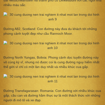
đài Neuschwanstein và thành phố cổ Dinkelsbühl với các ngôi nhà
nhiều màu sắc.
Đường A82, Scotland: Con đường này đưa du khách tới những
phong cảnh tuyệt đẹp như cầu Rannoch Moor.
Đường North Yungas, Bolivia: Phong cảnh dọc tuyến đường này
vô cùng kỳ vĩ, nhưng nó được coi là cung đường nguy hiểm nhất
thế giới vì chỉ có một làn duy nhất và nhiều khúc cua gấp.
Đường Transfagarasan: Romania: Con đường với nhiều khúc cua
gấp, cầu cạn và đường hầm thực sự là một thách thức với những
người đi mô tô và xe đạp.