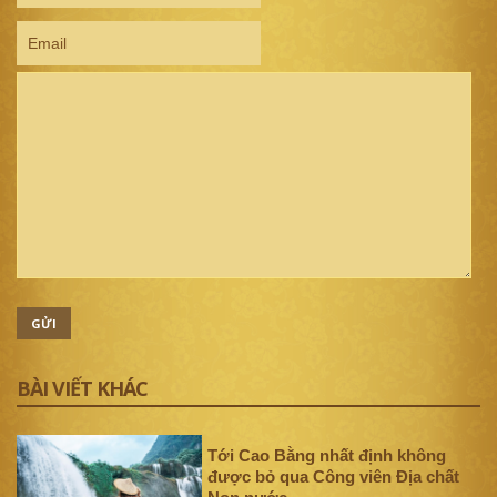
GỬI
BÀI VIẾT KHÁC
Tới Cao Bằng nhất định không
được bỏ qua Công viên Địa chất