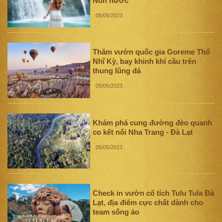
Non nước
05/05/2023
.
Thăm vườn quốc gia Goreme Thổ
Nhĩ Kỳ, bay khinh khí cầu trên
thung lũng đá
05/05/2023
.
Khám phá cung đường đèo quanh
co kết nối Nha Trang - Đà Lạt
05/05/2023
.
Check in vườn cổ tích Tulu Tula Đà
Lạt, địa điểm cực chất dành cho
team sống ảo