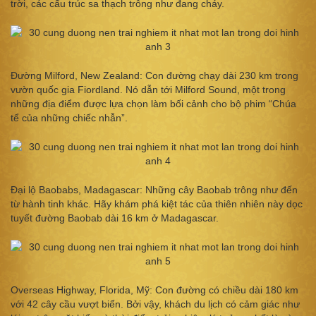
trời, các cấu trúc sa thạch trông như đang cháy.
Đường Milford, New Zealand: Con đường chạy dài 230 km trong
vườn quốc gia Fiordland. Nó dẫn tới Milford Sound, một trong
những địa điểm được lựa chọn làm bối cảnh cho bộ phim “Chúa
tể của những chiếc nhẫn”.
Đại lộ Baobabs, Madagascar: Những cây Baobab trông như đến
từ hành tinh khác. Hãy khám phá kiệt tác của thiên nhiên này dọc
tuyết đường Baobab dài 16 km ở Madagascar.
Overseas Highway, Florida, Mỹ: Con đường có chiều dài 180 km
với 42 cây cầu vượt biển. Bởi vậy, khách du lịch có cảm giác như