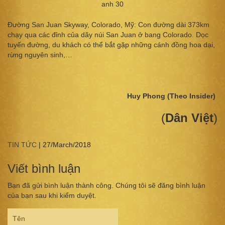
Đường San Juan Skyway, Colorado, Mỹ: Con đường dài 373km
chạy qua các đỉnh của dãy núi San Juan ở bang Colorado. Dọc
tuyến đường, du khách có thể bắt gặp những cánh đồng hoa dại,
rừng nguyên sinh,…
Huy Phong (Theo Insider)
(
Dân Việt
)
TIN TỨC
|
27/March/2018
Viết bình luận
Bạn đã gửi bình luận thành công. Chúng tôi sẽ đăng bình luận
của bạn sau khi kiểm duyệt.