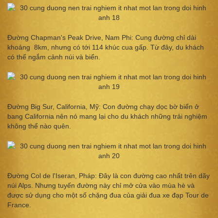
Đường Chapman's Peak Drive, Nam Phi: Cung đường chỉ dài
khoảng 8km, nhưng có tới 114 khúc cua gấp. Từ đây, du khách
có thể ngắm cảnh núi và biển.
Đường Big Sur, California, Mỹ: Con đường chạy dọc bờ biển ở
bang California nên nó mang lại cho du khách những trải nghiệm
không thể nào quên.
Đường Col de l'Iseran, Pháp: Đây là con đường cao nhất trên dãy
núi Alps. Nhưng tuyến đường này chỉ mở cửa vào mùa hè và
được sử dụng cho một số chặng đua của giải đua xe đạp Tour de
France.