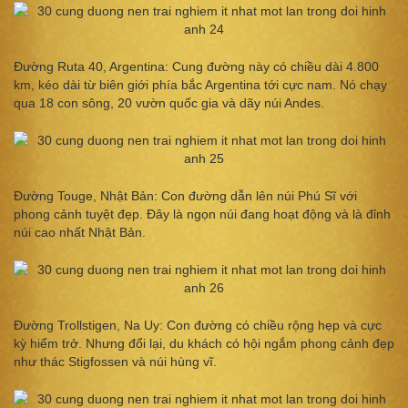
Đường Ruta 40, Argentina: Cung đường này có chiều dài 4.800
km, kéo dài từ biên giới phía bắc Argentina tới cực nam. Nó chạy
qua 18 con sông, 20 vườn quốc gia và dãy núi Andes.
Đường Touge, Nhật Bản: Con đường dẫn lên núi Phú Sĩ với
phong cảnh tuyệt đẹp. Đây là ngọn núi đang hoạt động và là đỉnh
núi cao nhất Nhật Bản.
Đường Trollstigen, Na Uy: Con đường có chiều rộng hẹp và cực
kỳ hiểm trở. Nhưng đổi lại, du khách có hội ngắm phong cảnh đẹp
như thác Stigfossen và núi hùng vĩ.