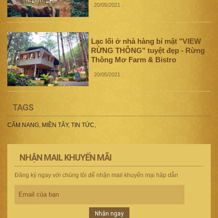
20/05/2021
.
Lạc lối ở nhà hàng bí mật "VIEW
RỪNG THÔNG" tuyệt đẹp - Rừng
Thông Mơ Farm & Bistro
20/05/2021
.
TAGS
CẨM NANG
,
MIỀN TÂY
,
TIN TỨC
,
NHẬN MAIL KHUYẾN MÃI
Đăng ký ngay với chúng tôi để nhận mail khuyến mại hâp dẫn
Nhận ngay