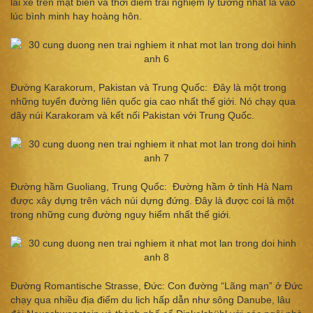
lái xe trên mặt biển và thời điểm trải nghiệm lý tưởng nhất là vào
lúc bình minh hay hoàng hôn.
Đường Karakorum, Pakistan và Trung Quốc: Đây là một trong
những tuyến đường liên quốc gia cao nhất thế giới. Nó chạy qua
dãy núi Karakoram và kết nối Pakistan với Trung Quốc.
Đường hầm Guoliang, Trung Quốc: Đường hầm ở tỉnh Hà Nam
được xây dựng trên vách núi dựng đứng. Đây là được coi là một
trong những cung đường nguy hiểm nhất thế giới.
Đường Romantische Strasse, Đức: Con đường “Lãng mạn” ở Đức
chạy qua nhiều địa điểm du lịch hấp dẫn như sông Danube, lâu