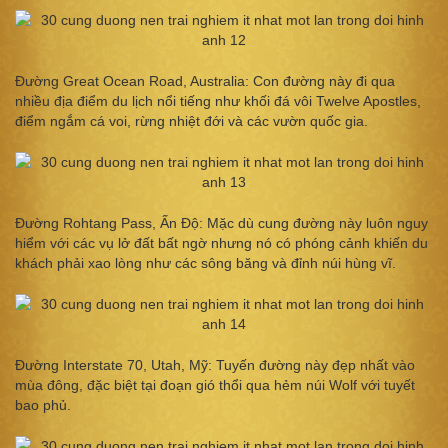
Đường Great Ocean Road, Australia: Con đường này đi qua
nhiều địa điểm du lịch nổi tiếng như khối đá vôi Twelve Apostles,
điểm ngắm cá voi, rừng nhiệt đới và các vườn quốc gia.
Đường Rohtang Pass, Ấn Độ: Mặc dù cung đường này luôn nguy
hiểm với các vụ lở đất bất ngờ nhưng nó có phóng cảnh khiến du
khách phải xao lòng như các sông băng và đỉnh núi hùng vĩ.
Đường Interstate 70, Utah, Mỹ: Tuyến đường này đẹp nhất vào
mùa đông, đặc biệt tại đoạn gió thổi qua hẻm núi Wolf với tuyết
bao phủ.