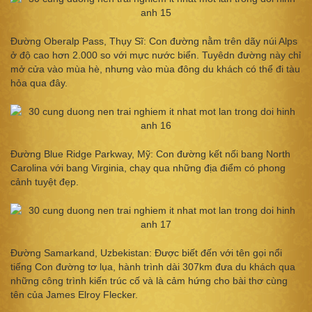
Đường Oberalp Pass, Thụy Sĩ: Con đường nằm trên dãy núi Alps
ở độ cao hơn 2.000 so với mực nước biển. Tuyêdn đường này chỉ
mở cửa vào mùa hè, nhưng vào mùa đông du khách có thể đi tàu
hỏa qua đây.
Đường Blue Ridge Parkway, Mỹ: Con đường kết nối bang North
Carolina với bang Virginia, chạy qua những địa điểm có phong
cảnh tuyệt đẹp.
Đường Samarkand, Uzbekistan: Được biết đến với tên gọi nổi
tiếng Con đường tơ lụa, hành trình dài 307km đưa du khách qua
những công trình kiến trúc cố và là cảm hứng cho bài thơ cùng
tên của James Elroy Flecker.