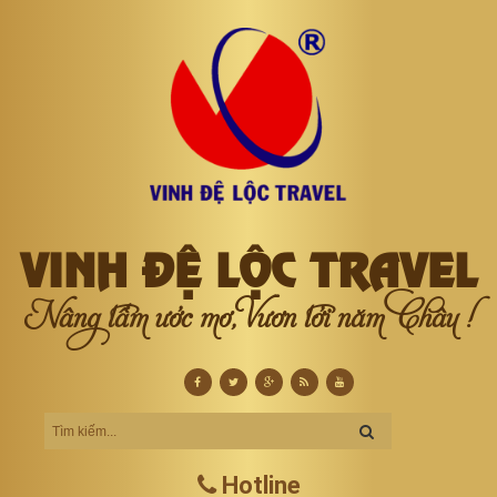
VINH ĐỆ LỘC TRAVEL
Nâng tầm ước mơ, Vươn tới năm Châu !
Hotline