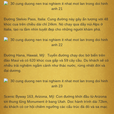
Đường Stelvio Pass, Italia: Cung đường này gây ấn tượng với 48
khúc cua trên chiều dài chỉ 24km. Nó chạy qua dãy núi Alps ở
Italia, tạo ra tầm nhìn tuyệt đẹp cho những người khám phá.
Đường Hana, Hawaii, Mỹ: Tuyến đường chạy dọc bờ biển trên
đảo Maui và có 620 khúc cua gấp và 59 cây cầu. Du khách sẽ có
nhiều trải nghiệm ngắm cảnh như thác nước, rừng nhiệt đới và
đại dương.
Scenic Byway 163, Arizona, Mỹ: Con đường khởi đầu từ Arizona
tới thung lũng Monument ở bang Utah. Dọc hành trình dài 72km,
du khách có cơ hội chiêm ngưỡng các cấu trúc đá đỏ và sa mạc.