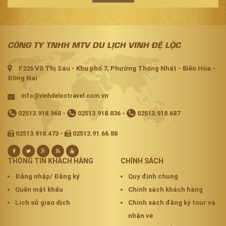
CÔNG TY TNHH MTV DU LỊCH VINH ĐỆ LỘC
F226 Võ Thị Sáu - Khu phố 7, Phường Thống Nhất - Biên Hòa -
Đồng Nai
info@vinhdeloctravel.com.vn
02513.918.968
-
02513.918.836
-
02513.918.687
02513.918.473 -
02513.91.66.88
THÔNG TIN KHÁCH HÀNG
CHÍNH SÁCH
Đăng nhập/ Đăng ký
Quy định chung
Quên mật khẩu
Chính sách khách hàng
Lịch sử giao dịch
Chính sách đăng ký tour và
nhận vé