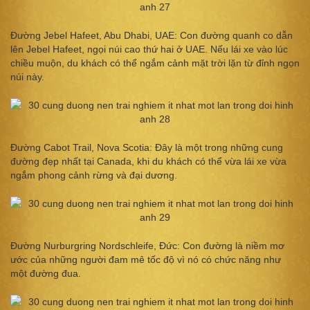
Đường Jebel Hafeet, Abu Dhabi, UAE: Con đường quanh co dẫn
lên Jebel Hafeet, ngọi núi cao thứ hai ở UAE. Nếu lái xe vào lúc
chiều muộn, du khách có thể ngắm cảnh mặt trời lặn từ đỉnh ngọn
núi này.
Đường Cabot Trail, Nova Scotia: Đây là một trong những cung
đường đẹp nhất tại Canada, khi du khách có thể vừa lái xe vừa
ngắm phong cảnh rừng và đại dương.
Đường Nurburgring Nordschleife, Đức: Con đường là niềm mơ
ước của những người đam mê tốc độ vì nó có chức năng như
một đường đua.