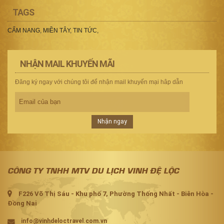
TAGS
CẨM NANG
,
MIỀN TÂY
,
TIN TỨC
,
NHẬN MAIL KHUYẾN MÃI
Đăng ký ngay với chúng tôi để nhận mail khuyến mại hâp dẫn
Nhận ngay
CÔNG TY TNHH MTV DU LỊCH VINH ĐỆ LỘC
F226 Võ Thị Sáu - Khu phố 7, Phường Thống Nhất - Biên Hòa -
Đồng Nai
info@vinhdeloctravel.com.vn