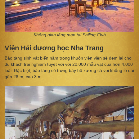
Không gian lãng mạn tại Sailing Club
Viện Hải dương học Nha Trang
Bảo tàng sinh vật biển nằm trong khuôn viên viện sẽ đem lại cho
du khách trải nghiệm tuyệt vời với 20.000 mẫu vật của hơn 4.000
loài. Đặc biệt, bảo tàng có trưng bày bộ xương cá voi khổng lồ dài
gần 26 m, cao 3 m.