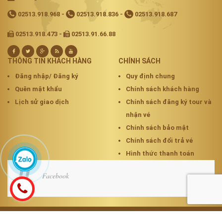
02513.918.968
-
02513.918.836
-
02513.918.687
02513.918.473 -
02513.91.66.88
THÔNG TIN KHÁCH HÀNG
CHÍNH SÁCH
Đăng nhập/ Đăng ký
Quy định chung
Quên mật khẩu
Chính sách khách hàng
Lịch sử giao dịch
Chính sách đăng ký tour và
nhận vé
Chính sách bảo mật
Chính sách đổi trả vé
Hình thức thanh toán
Facebook
Cung cấp bởi
Sapo