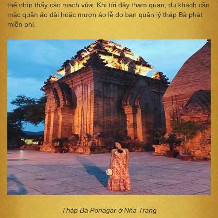
thể nhìn thấy các mạch vữa. Khi tới đây tham quan, du khách cần
mặc quần áo dài hoặc mượn áo lễ do ban quản lý tháp Bà phát
miễn phí.
Tháp Bà Ponagar ở Nha Trang