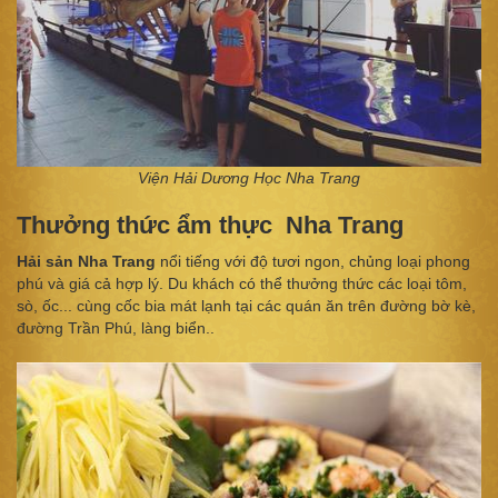
Viện Hải Dương Học Nha Trang
Thưởng thức ẩm thực Nha Trang
Hải sản Nha Trang
nổi tiếng với độ tươi ngon, chủng loại phong
phú và giá cả hợp lý. Du khách có thể thưởng thức các loại tôm,
sò, ốc... cùng cốc bia mát lạnh tại các quán ăn trên đường bờ kè,
đường Trần Phú, làng biển..