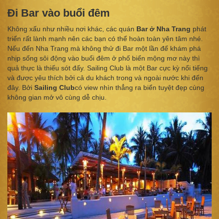
Đi Bar vào buổi đêm
Không xấu như nhiều nơi khác, các quán
Bar ở Nha Trang
phát
triển rất lành mạnh nên các bạn có thể hoàn toàn yên tâm nhé.
Nếu đến Nha Trang mà không thử đi Bar một lần để khám phá
nhịp sống sôi động vào buổi đêm ở phố biển mộng mơ này thì
quả thực là thiếu sót đấy. Sailing Club là một Bar cực kỳ nổi tiếng
và được yêu thích bởi cả du khách trong và ngoài nước khi đến
đây. Bởi
Sailing Club
có view nhìn thẳng ra biển tuyệt đẹp cùng
không gian mở vô cùng dễ chịu.