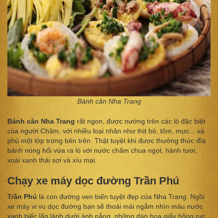
Bánh căn Nha Trang
Bánh căn Nha Trang
rất ngon, được nướng trên các lò đặc biệt
của người Chăm, với nhiều loại nhân như thịt bò, tôm, mực... và
phủ một lớp trứng bên trên. Thật tuyệt khi được thưởng thức đĩa
bánh nóng hổi vừa ra lò với nước chấm chua ngọt, hành tươi,
xoài xanh thái sợi và xíu mại.
Chạy xe máy dọc đường Trần Phú
Trần Phú
là con đường ven biển tuyệt đẹp của Nha Trang. Ngồi
xe máy vi vu dọc đường bạn sẽ thoải mái ngắm nhìn màu nước
xanh biếc lấp lánh dưới ánh nắng, những dàn hoa giấy hồng rực