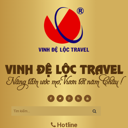
VINH ĐỆ LỘC TRAVEL
Nâng tầm ước mơ, Vươn tới năm Châu !
Hotline