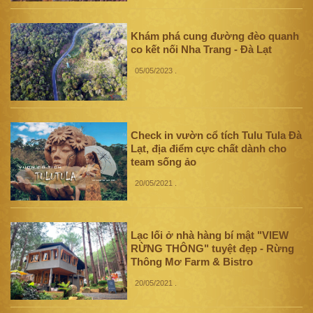
Khám phá cung đường đèo quanh
co kết nối Nha Trang - Đà Lạt
05/05/2023
.
Check in vườn cổ tích Tulu Tula Đà
Lạt, địa điểm cực chất dành cho
team sống ảo
20/05/2021
.
Lạc lối ở nhà hàng bí mật "VIEW
RỪNG THÔNG" tuyệt đẹp - Rừng
Thông Mơ Farm & Bistro
20/05/2021
.