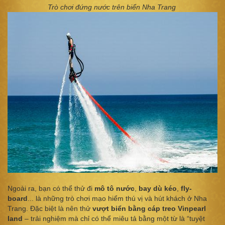
Trò chơi đứng nước trên biển Nha Trang
Ngoài ra, bạn có thể thử đi
mô tô nước
,
bay dù kéo
,
fly-
board
... là những trò chơi mạo hiểm thú vị và hút khách ở Nha
Trang. Đặc biệt là nên thử
vượt biển bằng cáp treo Vinpearl
land
– trải nghiệm mà chỉ có thể miêu tả bằng một từ là “tuyệt