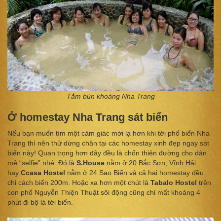
Tắm bùn khoáng Nha Trang
Ở homestay Nha Trang sát biển
Nếu bạn muốn tìm một cảm giác mới lạ hơn khi tới phố biển Nha
Trang thì nên thử dừng chân tại các homestay xinh đẹp ngay sát
biển này! Quan trọng hơn đây đều là chốn thiên đường cho dân
mê “selfie” nhé. Đó là
S.House
nằm ở 20 Bắc Sơn, Vĩnh Hải
hay
Ccasa Hostel
nằm ở 24 Sao Biển và cả hai homestay đều
chỉ cách biển 200m. Hoặc xa hơn một chút là
Tabalo Hostel
trên
con phố Nguyễn Thiện Thuật sôi động cũng chỉ mất khoảng 4
phút đi bộ là tới biển.