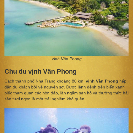
Vịnh Vân Phong
Chu du vịnh Vân Phong
Cách thành phố Nha Trang khoảng 80 km,
vịnh Vân Phong
hấp
dẫn du khách bởi vẻ nguyên sơ. Được lênh đênh trên biển xanh
biếc tham quan các hòn đảo, lặn ngắm san hô và thưởng thức hải
sản tươi ngon là một trải nghiệm khó quên.