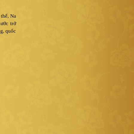
 thế, Na
nước trở
ng, quốc