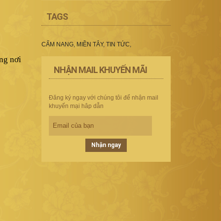
TAGS
CẨM NANG
,
MIỀN TÂY
,
TIN TỨC
,
ng nơi
NHẬN MAIL KHUYẾN MÃI
Đăng ký ngay với chúng tôi để nhận mail
khuyến mại hâp dẫn
Nhận ngay