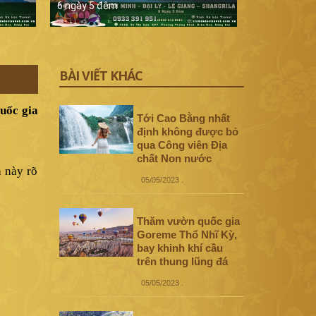
6 ngày 5 đêm
5 ngày 4 đê
BÀI VIẾT KHÁC
quốc gia
Tới Cao Bằng nhất
định không được bỏ
qua Công viên Địa
chất Non nước
a này rõ
05/05/2023
.
Thăm vườn quốc gia
Goreme Thổ Nhĩ Kỳ,
bay khinh khí cầu
trên thung lũng đá
05/05/2023
.