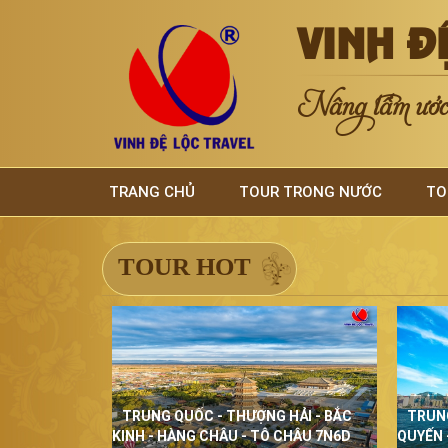
VINH Đ
Nâng tầm ước 
TRANG CHỦ
TOUR TRONG NƯỚC
TO
TOUR HOT
TRUNG QUỐC - THƯỢNG HẢI - BẮC
TRUN
KINH - HÀNG CHÂU - TÔ CHÂU 7N6D
QUYẾN 