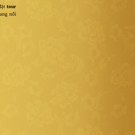
đặt
tour
ang nổi