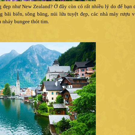
ng đẹp như New Zealand? Ở đây còn có rất nhiều lý do để bạn 
 bãi biển, sông băng, núi lửa tuyệt đẹp, các nhà máy rượu v
n nhảy bungee thót tim.