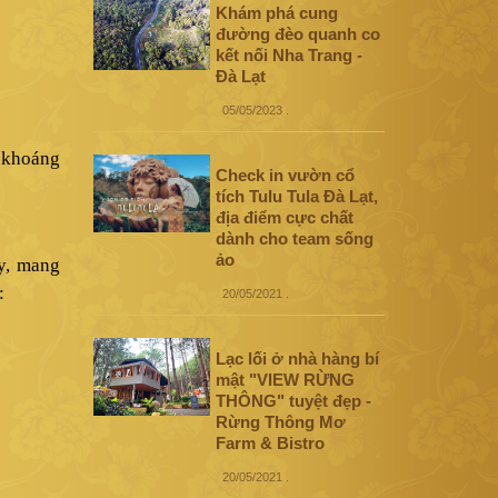
Khám phá cung
đường đèo quanh co
kết nối Nha Trang -
Đà Lạt
05/05/2023
.
i khoáng
Check in vườn cổ
tích Tulu Tula Đà Lạt,
địa điểm cực chất
dành cho team sống
ảo
y, mang
:
20/05/2021
.
Lạc lối ở nhà hàng bí
mật "VIEW RỪNG
THÔNG" tuyệt đẹp -
Rừng Thông Mơ
Farm & Bistro
20/05/2021
.