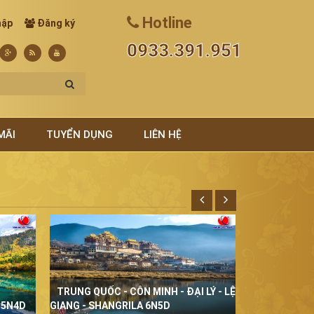
Hotline
hập
Đăng ký
0933.391.951
MÃI
TUYỂN DỤNG
LIÊN HỆ
TRUNG QUỐC - CÔN MINH - ĐẠI LÝ - LỆ
THÁI LAN Đ
 5N4D
GIANG - SHANGRILA 6N5D
5N4D