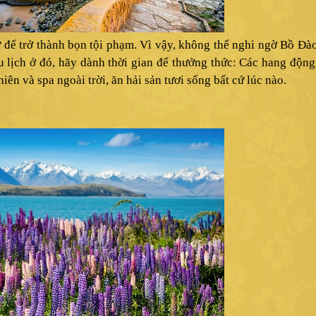
để trở thành bọn tội phạm. Vì vậy, không thể nghi ngờ Bồ Đà
du lịch ở đó, hãy dành thời gian để thưởng thức: Các hang động
ên và spa ngoài trời, ăn hải sản tươi sống bất cứ lúc nào.