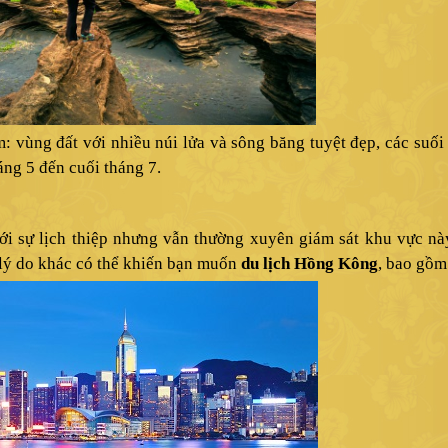
: vùng đất với nhiều núi lửa và sông băng tuyệt đẹp, các suố
áng 5 đến cuối tháng 7.
ới sự lịch thiệp nhưng vẫn thường xuyên giám sát khu vực nà
 lý do khác có thể khiến bạn muốn
du lịch Hồng Kông
, bao gồm