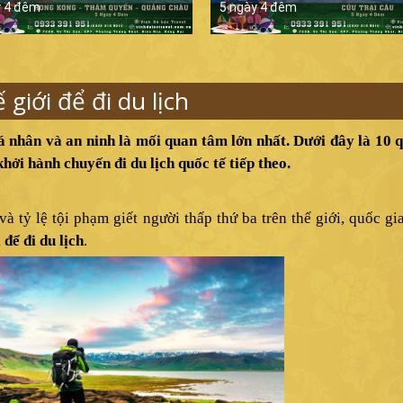
y 4 đêm
5 ngày 4 đêm
giới để đi du lịch
á nhân và an ninh là mối quan tâm lớn nhất. Dưới đây là 10 
hởi hành chuyến đi du lịch quốc tế tiếp theo.
à tỷ lệ tội phạm giết người thấp thứ ba trên thế giới, quốc gi
 để đi du lịch
.