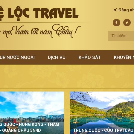
Ệ LỘC TRAVEL
Đăng n
mơ, Vươn tới năm Châu !
UR NƯỚC NGOÀI
DỊCH VỤ
KHẢO SÁT
KHUYẾN 
G QUỐC - HONG KONG - THÂM
- QUẢNG CHÂU 5N4D
TRUNG QUỐC - CỬU TRẠI CÂU