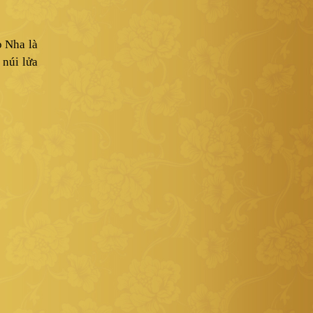
o Nha là
 núi lửa