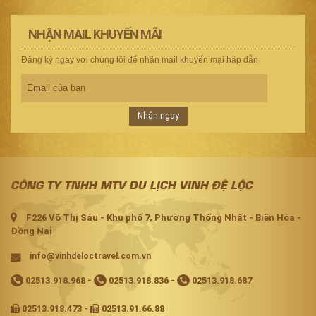
NHẬN MAIL KHUYẾN MÃI
Đăng ký ngay với chúng tôi để nhận mail khuyến mại hâp dẫn
Nhận ngay
CÔNG TY TNHH MTV DU LỊCH VINH ĐỆ LỘC
F226 Võ Thị Sáu - Khu phố 7, Phường Thống Nhất - Biên Hòa -
Đồng Nai
info@vinhdeloctravel.com.vn
02513.918.968
-
02513.918.836
-
02513.918.687
02513.918.473 -
02513.91.66.88