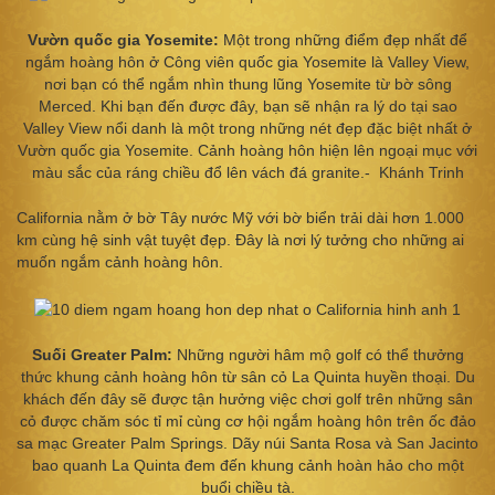
Vườn quốc gia Yosemite:
Một trong những điểm đẹp nhất để
ngắm hoàng hôn ở Công viên quốc gia Yosemite là Valley View,
nơi bạn có thể ngắm nhìn thung lũng Yosemite từ bờ sông
Merced. Khi bạn đến được đây, bạn sẽ nhận ra lý do tại sao
Valley View nổi danh là một trong những nét đẹp đặc biệt nhất ở
Vườn quốc gia Yosemite. Cảnh hoàng hôn hiện lên ngoại mục với
màu sắc của ráng chiều đổ lên vách đá granite.- Khánh Trinh
California nằm ở bờ Tây nước Mỹ với bờ biển trải dài hơn 1.000
km cùng hệ sinh vật tuyệt đẹp. Đây là nơi lý tưởng cho những ai
muốn ngắm cảnh hoàng hôn.
Suối Greater Palm:
Những người hâm mộ golf có thể thưởng
thức khung cảnh hoàng hôn từ sân cỏ La Quinta huyền thoại. Du
khách đến đây sẽ được tận hưởng việc chơi golf trên những sân
cỏ được chăm sóc tỉ mỉ cùng cơ hội ngắm hoàng hôn trên ốc đảo
sa mạc Greater Palm Springs. Dãy núi Santa Rosa và San Jacinto
bao quanh La Quinta đem đến khung cảnh hoàn hảo cho một
buổi chiều tà.