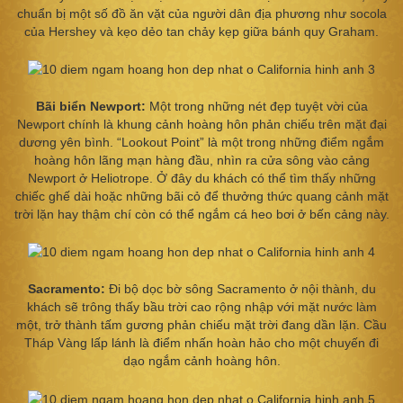
chuẩn bị một số đồ ăn vặt của người dân địa phương như socola
của Hershey và kẹo dẻo tan chảy kẹp giữa bánh quy Graham.
Bãi biển Newport:
Một trong những nét đẹp tuyệt vời của
Newport chính là khung cảnh hoàng hôn phản chiếu trên mặt đại
dương yên bình. “Lookout Point” là một trong những điểm ngắm
hoàng hôn lãng mạn hàng đầu, nhìn ra cửa sông vào cảng
Newport ở Heliotrope. Ở đây du khách có thể tìm thấy những
chiếc ghế dài hoặc những bãi cỏ để thưởng thức quang cảnh mặt
trời lặn hay thậm chí còn có thể ngắm cá heo bơi ở bến cảng này.
Sacramento:
Đi bộ dọc bờ sông Sacramento ở nội thành, du
khách sẽ trông thấy bầu trời cao rộng nhập với mặt nước làm
một, trở thành tấm gương phản chiếu mặt trời đang dần lặn. Cầu
Tháp Vàng lấp lánh là điểm nhấn hoàn hảo cho một chuyến đi
dạo ngắm cảnh hoàng hôn.