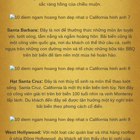
sắc ráng hồng của chiều muộn.
Santa Barbara:
Đây là nơi để thưởng thức những món ăn tuyệt
vời, lướt sóng, tắm nắng và ngắm hoàng hôn. Bãi biển cũng là
một công viên quốc gia, nơi du khách có thể thử câu cá, cưỡi
ngựa trên những con đường mòn và tổ chức những bữa tiệc BBQ
trên bờ biển để làm nên một mùa hè hoàn hảo.
Hạt Santa Cruz:
Đây là nơi thủy tổ sinh ra môn thể thao lướt
sóng. Santa Cruz, California là một thị trấn biển tinh túy. Nơi đây
có công viên giải trí trên bờ biển 100 tuổi nhìn ra vịnh Monterey
lấp lánh. Du khách đến đây sẽ được tận hưởng một kỳ nghỉ trên
bãi biển theo phong cách cổ điển.
West
Hollywood:
Với một loạt các quán bar và nhà hàng rooftop
ở phía Đông Hollywood, du khách sẽ tìm thấy cho kì nghỉ của