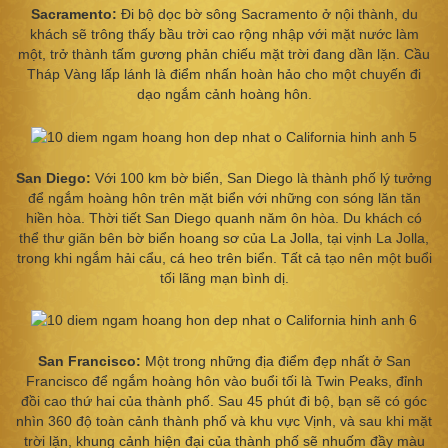
Sacramento:
Đi bộ dọc bờ sông Sacramento ở nội thành, du
khách sẽ trông thấy bầu trời cao rộng nhập với mặt nước làm
một, trở thành tấm gương phản chiếu mặt trời đang dần lặn. Cầu
Tháp Vàng lấp lánh là điểm nhấn hoàn hảo cho một chuyến đi
dạo ngắm cảnh hoàng hôn.
San Diego:
Với 100 km bờ biển, San Diego là thành phố lý tưởng
để ngắm hoàng hôn trên mặt biển với những con sóng lăn tăn
hiền hòa. Thời tiết San Diego quanh năm ôn hòa. Du khách có
thể thư giãn bên bờ biển hoang sơ của La Jolla, tại vịnh La Jolla,
trong khi ngắm hải cẩu, cá heo trên biển. Tất cả tạo nên một buổi
tối lãng mạn bình dị.
San Francisco:
Một trong những địa điểm đẹp nhất ở San
Francisco để ngắm hoàng hôn vào buổi tối là Twin Peaks, đỉnh
đồi cao thứ hai của thành phố. Sau 45 phút đi bộ, bạn sẽ có góc
nhìn 360 độ toàn cảnh thành phố và khu vực Vịnh, và sau khi mặt
trời lặn, khung cảnh hiện đại của thành phố sẽ nhuốm đầy màu