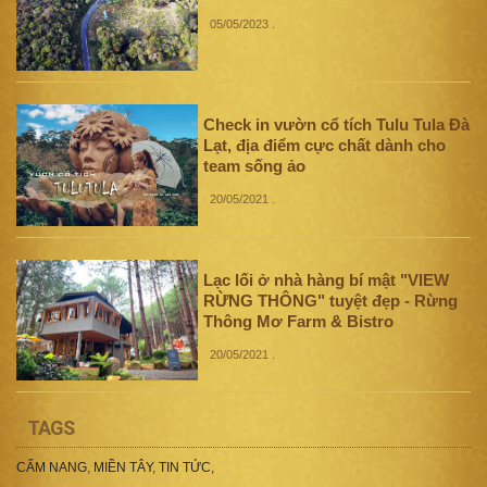
05/05/2023
.
Check in vườn cổ tích Tulu Tula Đà
Lạt, địa điểm cực chất dành cho
team sống ảo
20/05/2021
.
Lạc lối ở nhà hàng bí mật "VIEW
RỪNG THÔNG" tuyệt đẹp - Rừng
Thông Mơ Farm & Bistro
20/05/2021
.
TAGS
CẨM NANG
,
MIỀN TÂY
,
TIN TỨC
,