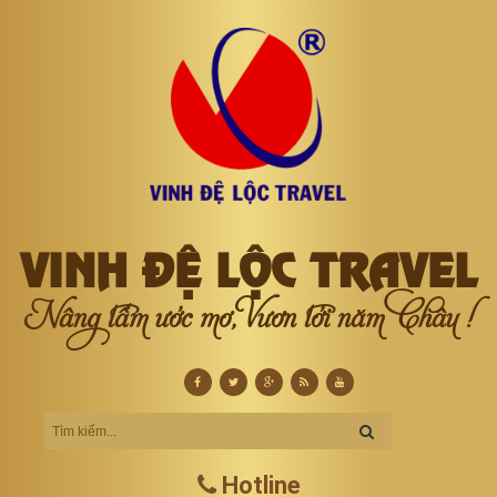
VINH ĐỆ LỘC TRAVEL
Nâng tầm ước mơ, Vươn tới năm Châu !
Hotline