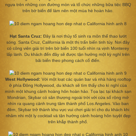
ngựa trên những con đường mòn và tổ chức những bữa tiệc BBQ
trên bờ biển để làm nên một mùa hè hoàn hảo.
Hạt Santa Cruz:
Đây là nơi thủy tổ sinh ra môn thể thao lướt
sóng. Santa Cruz, California là một thị trấn biển tinh túy. Nơi đây
có công viên giải trí trên bờ biển 100 tuổi nhìn ra vịnh Monterey
lấp lánh. Du khách đến đây sẽ được tận hưởng một kỳ nghỉ trên
bãi biển theo phong cách cổ điển.
West
Hollywood:
Với một loạt các quán bar và nhà hàng rooftop
ở phía Đông Hollywood, du khách sẽ tìm thấy cho kì nghỉ của
mình một khung cảnh hoàng hôn hoàn hảo. Tọa lạc tại khách sạn
Mondrian, Skybar có sân thượng ngoài trời với cửa sổ rộng mở
nhìn ra quang cảnh trung tâm thành phố Los Angeles. Vào ban
đêm, Skybar trở thành khu vực vui chơi giải trí cho du khách khi
nhâm nhi một ly cocktail và tận hưởng cảnh hoàng hôn tuyệt đẹp
trên khắp thành phố.