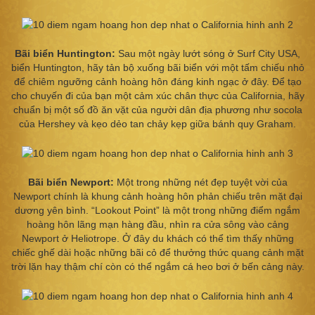
Bãi biển Huntington:
Sau một ngày lướt sóng ở Surf City USA,
biển Huntington, hãy tản bộ xuống bãi biển với một tấm chiếu nhỏ
để chiêm ngưỡng cảnh hoàng hôn đáng kinh ngạc ở đây. Để tạo
cho chuyến đi của bạn một cảm xúc chân thực của California, hãy
chuẩn bị một số đồ ăn vặt của người dân địa phương như socola
của Hershey và kẹo dẻo tan chảy kẹp giữa bánh quy Graham.
Bãi biển Newport:
Một trong những nét đẹp tuyệt vời của
Newport chính là khung cảnh hoàng hôn phản chiếu trên mặt đại
dương yên bình. “Lookout Point” là một trong những điểm ngắm
hoàng hôn lãng mạn hàng đầu, nhìn ra cửa sông vào cảng
Newport ở Heliotrope. Ở đây du khách có thể tìm thấy những
chiếc ghế dài hoặc những bãi cỏ để thưởng thức quang cảnh mặt
trời lặn hay thậm chí còn có thể ngắm cá heo bơi ở bến cảng này.