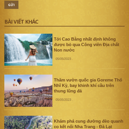
GỬI
BÀI VIẾT KHÁC
Tới Cao Bằng nhất định không
được bỏ qua Công viên Địa chất
Non nước
05/05/2023
.
Thăm vườn quốc gia Goreme Thổ
Nhĩ Kỳ, bay khinh khí cầu trên
thung lũng đá
05/05/2023
.
Khám phá cung đường đèo quanh
co kết nối Nha Trang - Đà Lạt