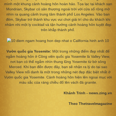
mình một khung cảnh hoàng hôn hoàn hảo. Tọa lạc tại khách sạn
Mondrian, Skybar có sân thượng ngoài trời với cửa sổ rộng mở
nhìn ra quang cảnh trung tâm thành phố Los Angeles. Vào ban
đêm, Skybar trở thành khu vực vui chơi giải trí cho du khách khi
nhâm nhi một ly cocktail và tận hưởng cảnh hoàng hôn tuyệt đẹp
trên khắp thành phố.
Vườn quốc gia Yosemite:
Một trong những điểm đẹp nhất để
ngắm hoàng hôn ở Công viên quốc gia Yosemite là Valley View,
nơi bạn có thể ngắm nhìn thung lũng Yosemite từ bờ sông
Merced. Khi bạn đến được đây, bạn sẽ nhận ra lý do tại sao
Valley View nổi danh là một trong những nét đẹp đặc biệt nhất ở
Vườn quốc gia Yosemite. Cảnh hoàng hôn hiện lên ngoại mục với
màu sắc của ráng chiều đổ lên vách đá granite.
Khánh Trinh - news.zing.vn
Theo Thetravelmagazine