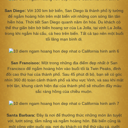
San Diego:
Với 100 km bờ biển, San Diego là thành phố lý tưởng
để ngắm hoàng hôn trên mặt biển với những con sóng lăn tăn
hiền hòa. Thời tiết San Diego quanh năm ôn hòa. Du khách có
thể thư giãn bên bờ biển hoang sơ của La Jolla, tại vịnh La Jolla,
trong khi ngắm hải cẩu, cá heo trên biển. Tất cả tạo nên một buổi
tối lãng mạn bình dị.
San Francisco:
Một trong những địa điểm đẹp nhất ở San
Francisco để ngắm hoàng hôn vào buổi tối là Twin Peaks, đỉnh
đồi cao thứ hai của thành phố. Sau 45 phút đi bộ, bạn sẽ có góc
nhìn 360 độ toàn cảnh thành phố và khu vực Vịnh, và sau khi mặt
trời lặn, khung cảnh hiện đại của thành phố sẽ nhuốm đầy màu
sắc ráng hồng của chiều muộn.
Santa Barbara:
Đây là nơi để thưởng thức những món ăn tuyệt
vời, lướt sóng, tắm nắng và ngắm hoàng hôn. Bãi biển cũng là
một công viên quốc gia, nơi du khách có thể thử câu cá, cưỡi