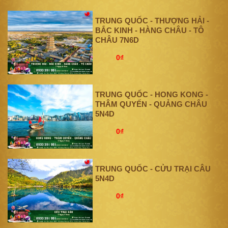
TRUNG QUỐC - THƯỢNG HẢI -
BẮC KINH - HÀNG CHÂU - TÔ
CHÂU 7N6D
0₫
TRUNG QUỐC - HONG KONG -
THÂM QUYẾN - QUẢNG CHÂU
5N4D
0₫
TRUNG QUỐC - CỬU TRẠI CÂU
5N4D
0₫