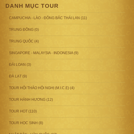
DANH MỤC TOUR
CAMPUCHIA - LÀO - ĐÔNG BẮC THÁI LAN (11)
TRUNG ĐÔNG (0)
TRUNG QUỐC (4)
SINGAPORE - MALAYSIA - INDONESIA (9)
ĐÀI LOAN (3)
ĐÀ LẠT (9)
TOUR HỘI THẢO HỘI NGHỊ (M.I.C.E) (4)
TOUR HÀNH HƯƠNG (12)
TOUR HOT (110)
TOUR HỌC SINH (8)