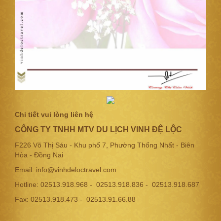
Chi tiết vui lòng liên hệ
CÔNG TY TNHH MTV DU LỊCH VINH ĐỆ LỘC
F226 Võ Thị Sáu - Khu phố 7, Phường Thống Nhất - Biên
Hòa - Đồng Nai
Email: info@vinhdeloctravel.com
Hotline: 02513.918.968 - 02513.918.836 - 02513.918.687
Fax: 02513.918.473 - 02513.91.66.88