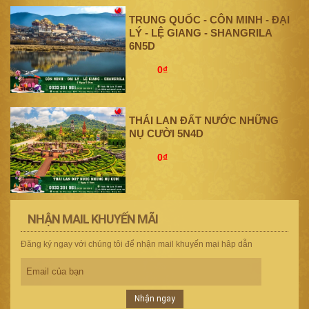
TRUNG QUỐC - CÔN MINH - ĐẠI
LÝ - LỆ GIANG - SHANGRILA
6N5D
0₫
THÁI LAN ĐẤT NƯỚC NHỮNG
NỤ CƯỜI 5N4D
0₫
NHẬN MAIL KHUYẾN MÃI
Đăng ký ngay với chúng tôi để nhận mail khuyến mại hâp dẫn
Nhận ngay