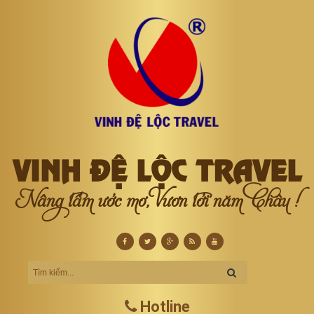
VINH ĐỆ LỘC TRAVEL
Nâng tầm ước mơ, Vươn tới năm Châu !
Hotline