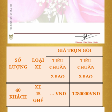
GIÁ TRỌN GÓI
SỐ
LOẠI
TIÊU
TIÊU
LƯỢNG
XE
CHUẨN
CHUẨN
2 SAO
3 SAO
XE
40
45
… VND
1280000VND
KHÁCH
GHẾ