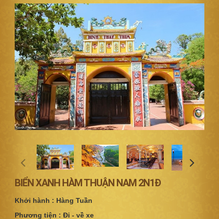
BIỂN XANH HÀM THUẬN NAM 2N1Đ
Khởi hành : Hàng Tuần
Phương tiện : Đi - về xe