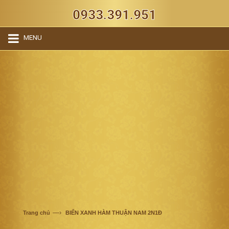
0933.391.951
MENU
—›
Trang chủ
BIỂN XANH HÀM THUẬN NAM 2N1Đ