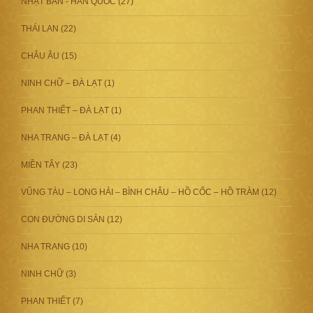
NHẬT BẢN - HÀN QUỐC (27)
THÁI LAN (22)
CHÂU ÂU (15)
NINH CHỮ – ĐÀ LẠT (1)
PHAN THIẾT – ĐÀ LẠT (1)
NHA TRANG – ĐÀ LẠT (4)
MIỀN TÂY (23)
VŨNG TÀU – LONG HẢI – BÌNH CHÂU – HỒ CỐC – HỒ TRÀM (12)
CON ĐƯỜNG DI SẢN (12)
NHA TRANG (10)
NINH CHỮ (3)
PHAN THIẾT (7)