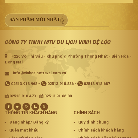
SẢN PHẨM MỚI NHẤT
CÔNG TY TNHH MTV DU LỊCH VINH ĐỆ LỘC
F226 Võ Thị Sáu - Khu phố 7, Phường Thống Nhất - Biên Hòa -
Đồng Nai
info@vinhdeloctravel.com.vn
02513.918.968
-
02513.918.836
-
02513.918.687
02513.918.473 -
02513.91.66.88
THÔNG TIN KHÁCH HÀNG
CHÍNH SÁCH
Đăng nhập/ Đăng ký
Quy định chung
Quên mật khẩu
Chính sách khách hàng