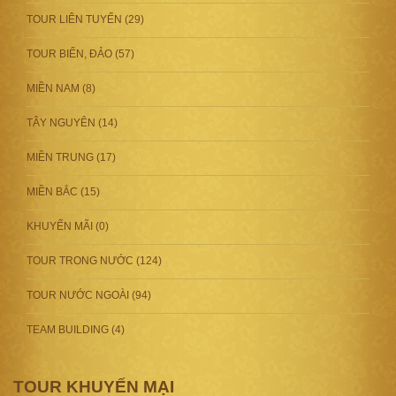
TOUR LIÊN TUYẾN (29)
TOUR BIỂN, ĐẢO (57)
MIỀN NAM (8)
TÂY NGUYÊN (14)
MIỀN TRUNG (17)
MIỀN BẮC (15)
KHUYẾN MÃI (0)
TOUR TRONG NƯỚC (124)
TOUR NƯỚC NGOÀI (94)
TEAM BUILDING (4)
TOUR KHUYẾN MẠI